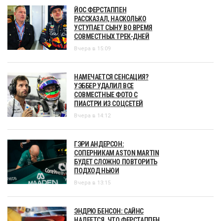
ЙОС ФЕРСТАППЕН
РАССКАЗАЛ, НАСКОЛЬКО
УСТУПАЕТ СЫНУ ВО ВРЕМЯ
СОВМЕСТНЫХ ТРЕК-ДНЕЙ
Вчера в 15:09
НАМЕЧАЕТСЯ СЕНСАЦИЯ?
УЭББЕР УДАЛИЛ ВСЕ
СОВМЕСТНЫЕ ФОТО С
ПИАСТРИ ИЗ СОЦСЕТЕЙ
Вчера в 14:12
ГЭРИ АНДЕРСОН:
СОПЕРНИКАМ ASTON MARTIN
БУДЕТ СЛОЖНО ПОВТОРИТЬ
ПОДХОД НЬЮИ
Вчера в 13:15
ЭНДРЮ БЕНСОН: САЙНС
НАДЕЕТСЯ, ЧТО ФЕРСТАППЕН