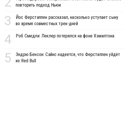
2
повторить подход Ньюи
3
Йос Ферстаппен рассказал, насколько уступает сыну
во время совместных трек-дней
4
Роб Смедли: Леклер потерялся на фоне Хэмилтона
5
Эндрю Бенсон: Сайнс надеется, что Ферстаппен уйдёт
из Red Bull