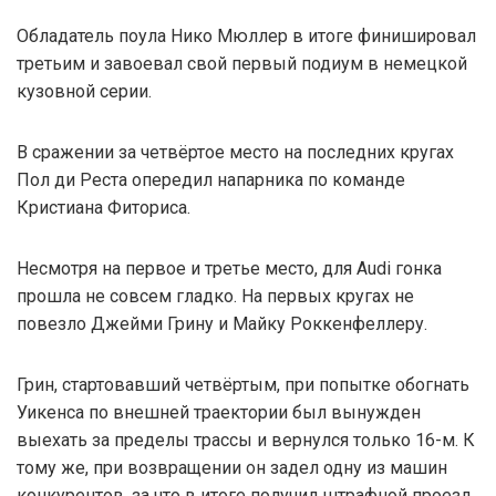
Обладатель поула Нико Мюллер в итоге финишировал
третьим и завоевал свой первый подиум в немецкой
кузовной серии.
В сражении за четвёртое место на последних кругах
Пол ди Реста опередил напарника по команде
Кристиана Фиториса.
Несмотря на первое и третье место, для Audi гонка
прошла не совсем гладко. На первых кругах не
повезло Джейми Грину и Майку Роккенфеллеру.
Грин, стартовавший четвёртым, при попытке обогнать
Уикенса по внешней траектории был вынужден
выехать за пределы трассы и вернулся только 16-м. К
тому же, при возвращении он задел одну из машин
конкурентов, за что в итоге получил штрафной проезд