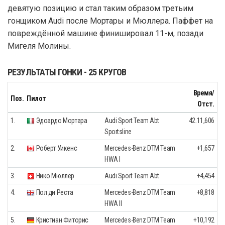
девятую позицию и стал таким образом третьим
гонщиком Audi после Мортары и Мюллера. Паффет на
повреждённой машине финишировал 11-м, позади
Мигеля Молины.
РЕЗУЛЬТАТЫ ГОНКИ - 25 КРУГОВ
Время/
Поз.
Пилот
Отст.
1.
Эдоардо Мортара
Audi Sport Team Abt
42.11,606
Sportsline
2.
Роберт Уикенс
Mercedes-Benz DTM Team
+1,657
HWA I
3.
Нико Мюллер
Audi Sport Team Abt
+4,454
4.
Пол ди Реста
Mercedes-Benz DTM Team
+8,818
HWA II
5.
Кристиан Фиторис
Mercedes-Benz DTM Team
+10,192