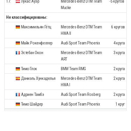
17.
Лукас Ауэр
Mercedes-Benz DTM Team
-5 кругов
Mucke
Не классифицированы:
Максимильян Гётц
Mercedes-Benz DTM Team
6 кругов
HWA II
Майк Рокенфеллер
Audi Sport Team Phoenix
4 круга
Эстебан Окон
Mercedes-Benz DTM Team
3 круга
ART
Тимо Глок
BMW Team RMG
2 круга
Даниэль Хункаделья
Mercedes-Benz DTM Team
2 круга
HWA I
Адриен Тамбэ
Audi Sport Team Rosberg
2 круга
Тимо Шайдер
Audi Sport Team Phoenix
1 круг