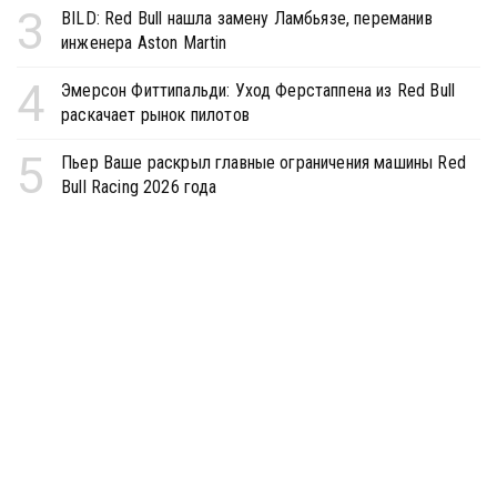
3
BILD: Red Bull нашла замену Ламбьязе, переманив
инженера Aston Martin
4
Эмерсон Фиттипальди: Уход Ферстаппена из Red Bull
раскачает рынок пилотов
5
Пьер Ваше раскрыл главные ограничения машины Red
Bull Racing 2026 года