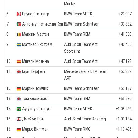
Mucke
6.
Бруно Спенглер
BMW Team MTEK
+20,097
7.
Антониу Феликс да Кошта
BMW Team Schnitzer
+30,882
8.
Максим Мартен
BMW Team RBM
+41,360
9.
Маттиас Экстрём
Audi Sport Team Abt
+46,455
Sportsline
10.
Мигель Молина
Audi Sport Team Abt
+47,198
11.
Гэри Паффетт
Mercedes-Benz DTM Team
+52,832
ART
12.
Мартин Томчик
BMW Team Schnitzer
+55,137
13.
Том Бломквист
BMW Team RBM
+55,530
14.
Аугушту Фарфус
BMW Team MTEK
+1.08,466
15.
Джейми Грин
Audi Sport Team Rosberg
+1.09,184
16.
Марко Виттман
BMW Team RMG
+1.10,496