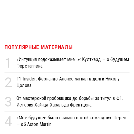
ПОПУЛЯРНЫЕ МАТЕРИАЛЫ
1
«Интуиция подсказывает мне...»: Култхард — о будущем
Ферстаппена
2
F1-Insider: Фернандо Алонсо загнал в долги Николу
Цолова
3
От мастерской гробовщика до борьбы за титул в Ф1.
История Хайнца-Харальда Френтцена
4
«Моё будущее было связано с этой командой»: Перес
— об Aston Martin