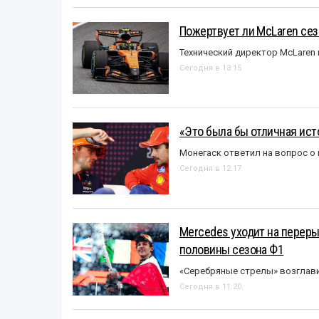
Пожертвует ли McLaren се
Технический директор McLaren
Сегодня в 13:15
«Это была бы отличная исто
Монегаск ответил на вопрос о
Сегодня в 12:17
Mercedes уходит на перер
половины сезона Ф1
«Серебряные стрелы» возглави
Сегодня в 11:20