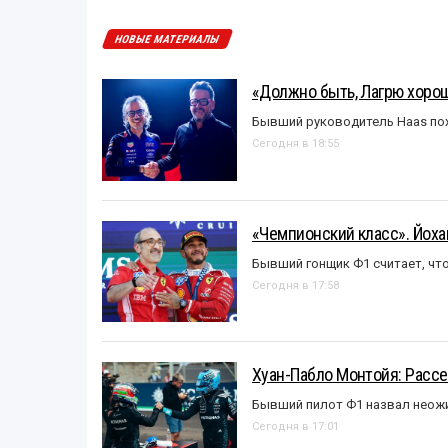
НОВЫЕ МАТЕРИАЛЫ
«Должно быть, Лагрю хорош
Бывший руководитель Haas пох
Сегодня в 18:55
«Чемпионский класс». Йох
Бывший гонщик Ф1 считает, что
Сегодня в 17:58
Хуан-Пабло Монтойя: Рассе
Бывший пилот Ф1 назвал неожи
Сегодня в 17:01