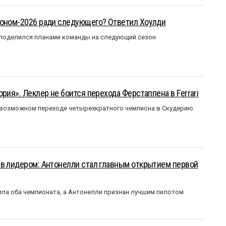
зоном-2026 ради следующего? Ответил Хоулди
 поделился планами команды на следующий сезон
рия». Леклер не боится перехода Ферстаппена в Ferrari
 возможном переходе четырехкратного чемпиона в Скудерию
ыв лидером: Антонелли стал главным открытием первой
ла оба чемпионата, а Антонелли признан лучшим пилотом