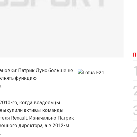
П
ановки: Патрик Луис больше не
олнять функцию
.
2010-го, когда владельцы
al выкупили активы команды
еля Renault. Изначально Патрик
онного директора, а в 2012-м
.