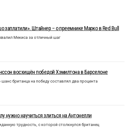
о заплатили». Штайнер – о преемнике Марко в Red Bull
валил Мекиса за отличный шаг
анссон восхищён победой Хэмилтона в Барселоне
 шанс британца на победу составлял два процента
лу нужно научиться злиться на Антонелли
данную трудность, с которой столкнулся британец