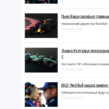
Пьер Ваше раскрыл главные
Технический директор Red Bull 
Сегодня в 16:05
Дэвид Култхард предсказал
1
Экс-пилот Ф1 обозначил конкр
Сегодня в 15:09
BILD: Red Bull нашла замен
Обязанности итальянца будут 
Сегодня в 14:12