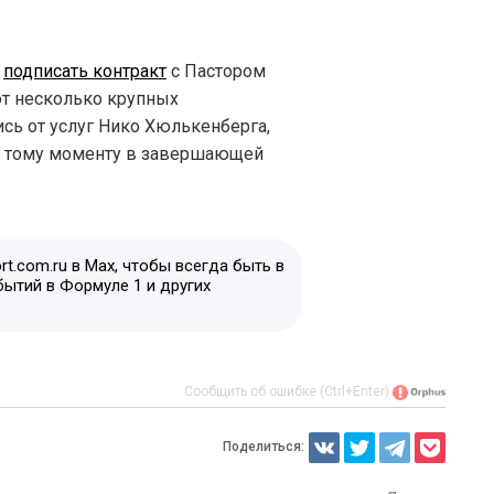
и
подписать контракт
с Пастором
т несколько крупных
ись от услуг Нико Хюлькенберга,
к тому моменту в завершающей
t.com.ru в Max, чтобы всегда быть в
бытий в Формуле 1 и других
Сообщить об ошибке (Ctrl+Enter)
Поделиться: