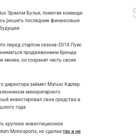
tus Эриком Булье, помогая команде
аясь решить последние финансовые
 будущее.
то перед стартом сезона-2014 Луис
 заниматься продвижением бренда
не менее, он сохранит часть своих
го директора займет Мэтью Картер.
тавленником миноритарного
орый инвестировал свои средства в
шлого года.
ить крупное инвестиционное
tum Motorsports, но сделка
так и не