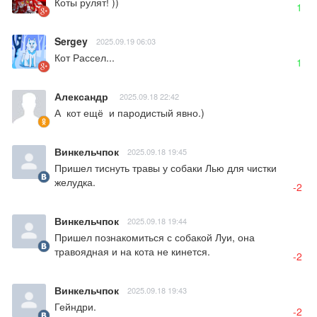
Коты рулят! ))
1
Sergey
2025.09.19 06:03
Кот Рассел...
1
Александр
2025.09.18 22:42
А  кот ещё  и пародистый явно.)
Винкельчпок
2025.09.18 19:45
Пришел тиснуть травы у собаки Лью для чистки 
желудка.
-2
Винкельчпок
2025.09.18 19:44
Пришел познакомиться с собакой Луи, она 
травоядная и на кота не кинется.
-2
Винкельчпок
2025.09.18 19:43
Гейндри.
-2