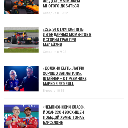
ЖЕ ДУХЕ, МЫ МОЖЕМ
МНОГОГО ДОБИТЬСЯ
Сегодня в 10:22
«СЕБ, ЭТО ГЛУПО!» ПЯТЬ
ЛЕГЕНДАРНЫХ МОМЕНТОВ В
ИСТОРИИ ГРАН ПРИ
МАЛАЙЗИИ
Сегодня в 9:02
«ДОЛЖНО БЫТЬ, ЛАГРЮ
ХОРОШО ЗАПЛАТИЛИ».
ШТАЙНЕР – О ПРЕЕМНИКЕ
МАРКО В RED BULL
Вчера в 18:55
«ЧЕМПИОНСКИЙ КЛАСС».
ЙОХАНССОН ВОСХИЩЁН
ПОБЕДОЙ ХЭМИЛТОНА В
БАРСЕЛОНЕ