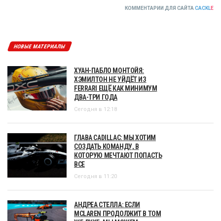
КОММЕНТАРИИ ДЛЯ САЙТА
CACKL
E
НОВЫЕ МАТЕРИАЛЫ
ХУАН-ПАБЛО МОНТОЙЯ:
ХЭМИЛТОН НЕ УЙДЁТ ИЗ
FERRARI ЕЩЁ КАК МИНИМУМ
ДВА-ТРИ ГОДА
Сегодня в 12:18
ГЛАВА CADILLAC: МЫ ХОТИМ
СОЗДАТЬ КОМАНДУ, В
КОТОРУЮ МЕЧТАЮТ ПОПАСТЬ
ВСЕ
Сегодня в 11:20
АНДРЕА СТЕЛЛА: ЕСЛИ
MCLAREN ПРОДОЛЖИТ В ТОМ