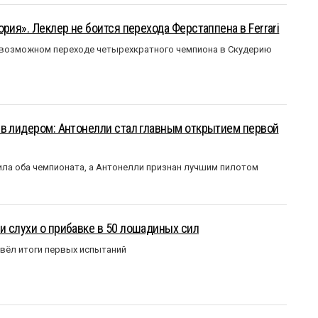
рия». Леклер не боится перехода Ферстаппена в Ferrari
 возможном переходе четырехкратного чемпиона в Скудерию
ыв лидером: Антонелли стал главным открытием первой
ла оба чемпионата, а Антонелли признан лучшим пилотом
 слухи о прибавке в 50 лошадиных сил
вёл итоги первых испытаний