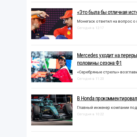
«Это была бы отличная исто
Монегаск ответил на вопрос о
Сегодня в 12:17
Mercedes уходит на перер
половины сезона Ф1
«Серебряные стрелы» возглави
Сегодня в 11:20
В Honda прокомментировали
Главный инженер компании под
Сегодня в 10:22