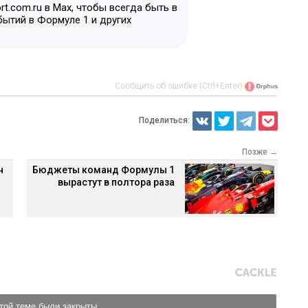
t.com.ru в Max, чтобы всегда быть в
бытий в Формуле 1 и других
Сообщить об ошибке (Ctrl+Enter)
Поделиться:
Позже →
н
Бюджеты команд Формулы 1
вырастут в полтора раза
той теме были закрыты