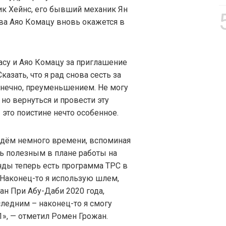
к Хейнс, его бывший механик Ян
ва Аяо Комацу вновь окажется в
асу и Аяо Комацу за приглашение
азать, что я рад снова сесть за
онечно, преуменьшением. Не могу
 но вернуться и провести эту
 это поистине нечто особенное.
ведём немного времени, вспоминая
ть полезным в плане работы на
анды теперь есть программа TPC в
 Наконец-то я использую шлем,
ан При Абу-Даби 2020 года,
ледним – наконец-то я смогу
», — отметил Ромен Грожан.