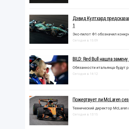
Дэвид Култхард предсказал
1
Экс-пилот Ф1 обозначил конкр
Сегодня в 15:09
BILD: Red Bull нашла замен
Обязанности итальянца будут 
Сегодня в 14:12
Пожертвует ли McLaren се
Технический директор McLaren
Сегодня в 13:15