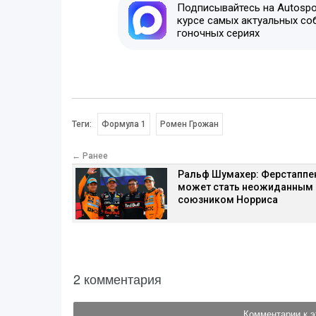
Подписывайтесь на Autospor
курсе самых актуальных со
гоночных сериях
Теги:
Формула 1
Ромен Грожан
← Ранее
Ральф Шумахер: Ферстаппе
может стать неожиданным
союзником Норриса
2 комментария
Комментарии к э