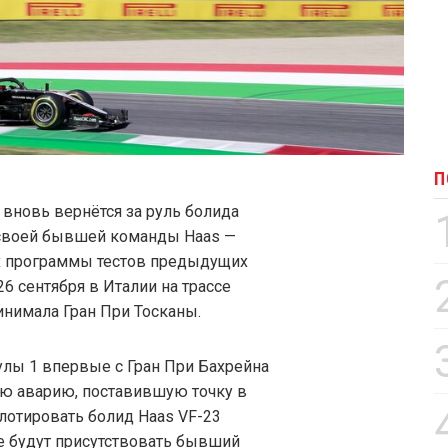
П
вновь вернётся за руль болида
 своей бывшей команды Haas —
ах программы тестов предыдущих
6 сентября в Италии на трассе
инимала Гран При Тосканы.
лы 1 впервые с Гран При Бахрейна
ную аварию, поставившую точку в
илотировать болид Haas VF-23
се будут присутствовать бывший