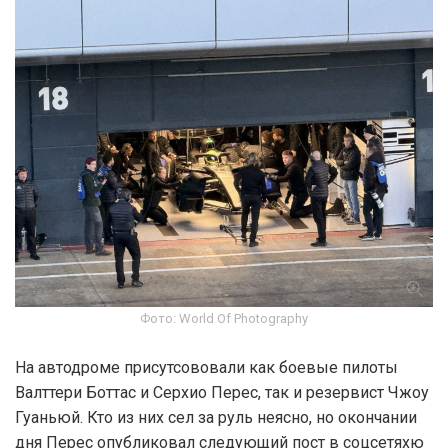
Фото: World Of Photography
На автодроме присутсововали как боевые пилоты
Валттери Боттас и Серхио Перес, так и резервист Чжоу
Гуаньюй. Кто из них сел за руль неясно, но окончании
дня Перес опубликовал следующий пост в соцсетяхю