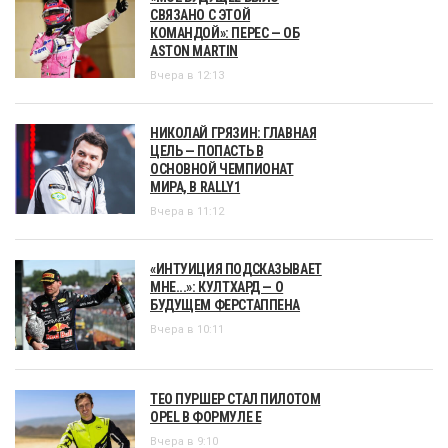
СВЯЗАНО С ЭТОЙ
КОМАНДОЙ»: ПЕРЕС — ОБ
ASTON MARTIN
Вчера в 12:13
НИКОЛАЙ ГРЯЗИН: ГЛАВНАЯ
ЦЕЛЬ — ПОПАСТЬ В
ОСНОВНОЙ ЧЕМПИОНАТ
МИРА, В RALLY1
Вчера в 11:12
«ИНТУИЦИЯ ПОДСКАЗЫВАЕТ
МНЕ...»: КУЛТХАРД — О
БУДУЩЕМ ФЕРСТАППЕНА
Вчера в 10:11
ТЕО ПУРШЕР СТАЛ ПИЛОТОМ
OPEL В ФОРМУЛЕ Е
Вчера в 9:10