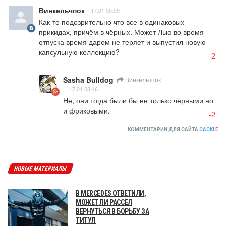
Винкельчпок
17.01 05:59
Как-то подозрительно что все в одинаковых 
прикидах, причём в чёрных. Может Лью во время 
отпуска время даром не теряет и выпустил новую 
капсульную коллекцию?
-2
Sasha Bulldog
Винкельчпок
17.01 08:46
Не, они тогда были бы не только чёрными но 
и фриковыми.
-2
КОММЕНТАРИИ ДЛЯ САЙТА
CACKL
E
НОВЫЕ МАТЕРИАЛЫ
В MERCEDES ОТВЕТИЛИ,
МОЖЕТ ЛИ РАССЕЛ
ВЕРНУТЬСЯ В БОРЬБУ ЗА
ТИТУЛ