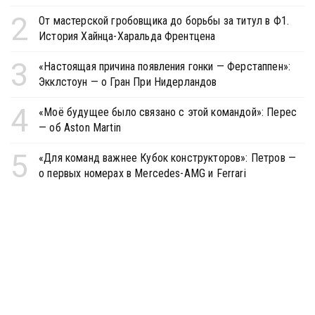
2
От мастерской гробовщика до борьбы за титул в Ф1.
История Хайнца-Харальда Френтцена
3
«Настоящая причина появления гонки — Ферстаппен»:
Экклстоун — о Гран При Нидерландов
4
«Моё будущее было связано с этой командой»: Перес
— об Aston Martin
5
«Для команд важнее Кубок конструкторов»: Петров —
о первых номерах в Mercedes-AMG и Ferrari