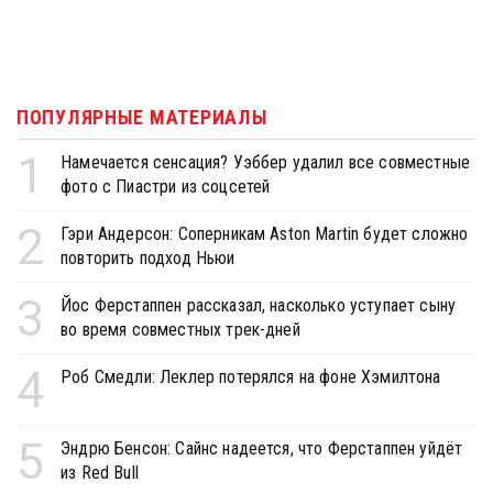
ПОПУЛЯРНЫЕ МАТЕРИАЛЫ
1
Намечается сенсация? Уэббер удалил все совместные
фото с Пиастри из соцсетей
2
Гэри Андерсон: Соперникам Aston Martin будет сложно
повторить подход Ньюи
3
Йос Ферстаппен рассказал, насколько уступает сыну
во время совместных трек-дней
4
Роб Смедли: Леклер потерялся на фоне Хэмилтона
5
Эндрю Бенсон: Сайнс надеется, что Ферстаппен уйдёт
из Red Bull