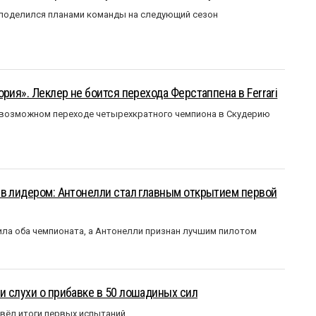
 поделился планами команды на следующий сезон
рия». Леклер не боится перехода Ферстаппена в Ferrari
 возможном переходе четырехкратного чемпиона в Скудерию
ыв лидером: Антонелли стал главным открытием первой
ла оба чемпионата, а Антонелли признан лучшим пилотом
 слухи о прибавке в 50 лошадиных сил
вёл итоги первых испытаний