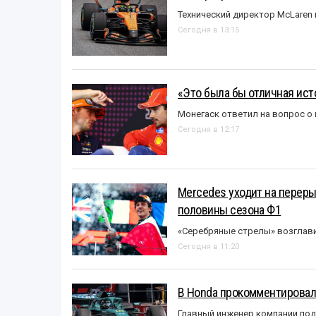
Технический директор McLaren
Сегодня в 13:15
«Это была бы отличная исто
Монегаск ответил на вопрос о
Сегодня в 12:17
Mercedes уходит на перер
половины сезона Ф1
«Серебряные стрелы» возглави
Сегодня в 11:20
В Honda прокомментировали
Главный инженер компании под