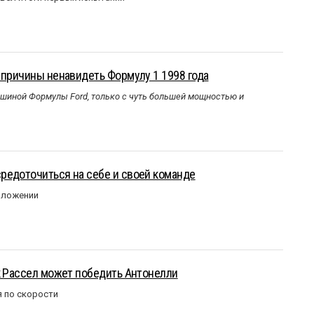
 причины ненавидеть Формулу 1 1998 года
ашиной Формулы Ford, только с чуть большей мощностью и
редоточиться на себе и своей команде
оложении
к Рассел может победить Антонелли
 по скорости