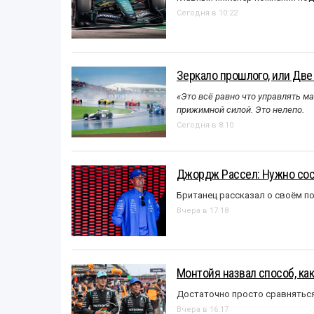
Сегодня в 10:22
Зеркало прошлого, или Две
«Это всё равно что управлять м
прижимной силой. Это нелепо.
Сегодня в 8:10
Джордж Рассел: Нужно сос
Британец рассказал о своём п
Вчера в 17:18
Монтойя назвал способ, ка
Достаточно просто сравняться
Вчера в 16:17