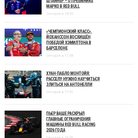
ШТАЙНЕР – О ПРЕЕМНИКЕ
МАРКО В RED BULL
Сегодня в 18:55
«ЧЕМПИОНСКИЙ КЛАСС».
ЙОХАНССОН ВОСХИЩЁН
ПОБЕДОЙ ХЭМИЛТОНА В
БАРСЕЛОНЕ
Сегодня в 17:58
ХУАН-ПАБЛО МОНТОЙЯ:
РАССЕЛУ НУЖНО НАУЧИТЬСЯ
ЗЛИТЬСЯ НА АНТОНЕЛЛИ
Сегодня в 17:01
ПЬЕР ВАШЕ РАСКРЫЛ
ГЛАВНЫЕ ОГРАНИЧЕНИЯ
МАШИНЫ RED BULL RACING
2026 ГОДА
Сегодня в 16:05