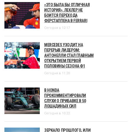
«ЭТО БЫЛА БЫ ОТЛИЧНАЯ
ИСТОРИЯ». ЛЕКЛЕР НЕ
БОИТСЯ ПЕРЕХОДА
ФЕРСТАППЕНА В FERRARI
Сегодня в 12:17
MERCEDES УХОДИТ НА
ПЕРЕРЫВ ЛИДЕРОМ:
АНТОНЕЛЛИ СТАЛ ГЛАВНЫМ
ОТКРЫТИЕМ ПЕРВОЙ
ПОЛОВИНЫ СЕЗОНА Ф1
Сегодня в 11:20
В HONDA
ПРОКОММЕНТИРОВАЛИ
СЛУХИ О ПРИБАВКЕ В 50
ЛОШАДИНЫХ СИЛ
Сегодня в 10:22
ЗЕРКАЛО ПРОШЛОГО, ИЛИ