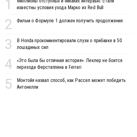
1
Миллионы отступных и никаких интервью: стали
известны условия ухода Марко из Red Bull
2
Фильм о Формуле 1 должен получить продолжение
3
В Honda прокомментировали слухи о прибавке в 50
лошадиных сил
4
«Это была бы отличная история». Леклер не боится
перехода Ферстаппена в Ferrari
5
Монтойя назвал способ, как Рассел может победить
Антонелли