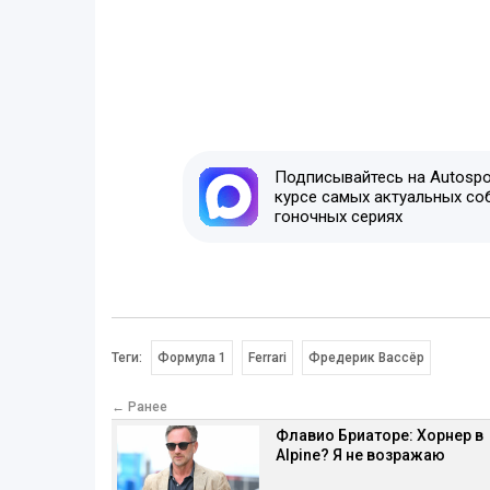
Подписывайтесь на Autospor
курсе самых актуальных со
гоночных сериях
Теги:
Формула 1
Ferrari
Фредерик Вассёр
← Ранее
Флавио Бриаторе: Хорнер в
Alpine? Я не возражаю