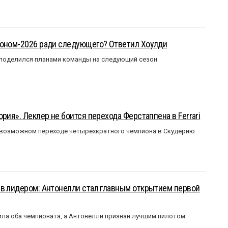
зоном-2026 ради следующего? Ответил Хоулди
 поделился планами команды на следующий сезон
рия». Леклер не боится перехода Ферстаппена в Ferrari
 возможном переходе четырехкратного чемпиона в Скудерию
ыв лидером: Антонелли стал главным открытием первой
ла оба чемпионата, а Антонелли признан лучшим пилотом