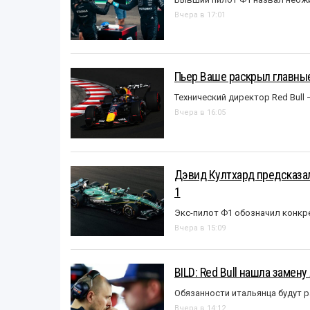
Вчера в 17:01
Пьер Ваше раскрыл главные
Технический директор Red Bull 
Вчера в 16:05
Дэвид Култхард предсказал
1
Экс-пилот Ф1 обозначил конкр
Вчера в 15:09
BILD: Red Bull нашла замен
Обязанности итальянца будут 
Вчера в 14:12