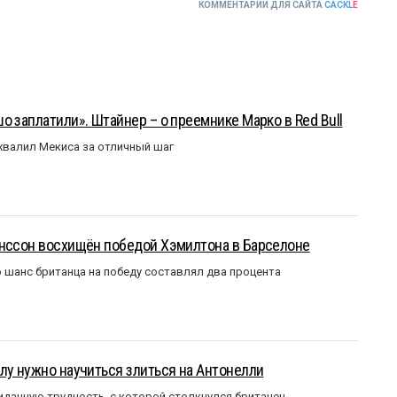
КОММЕНТАРИИ ДЛЯ САЙТА
CACKL
E
о заплатили». Штайнер – о преемнике Марко в Red Bull
валил Мекиса за отличный шаг
анссон восхищён победой Хэмилтона в Барселоне
 шанс британца на победу составлял два процента
лу нужно научиться злиться на Антонелли
данную трудность, с которой столкнулся британец