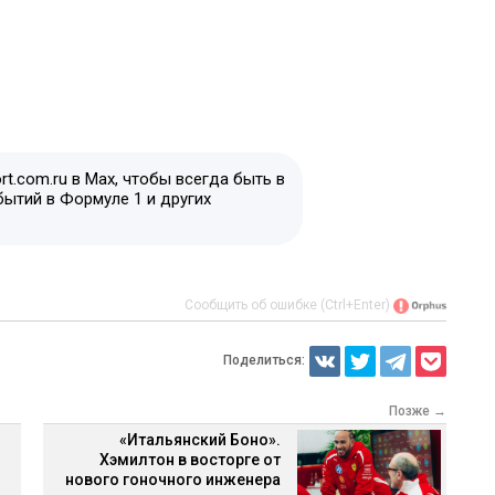
t.com.ru в Max, чтобы всегда быть в
бытий в Формуле 1 и других
Сообщить об ошибке (Ctrl+Enter)
Поделиться:
Позже →
«Итальянский Боно».
Хэмилтон в восторге от
нового гоночного инженера