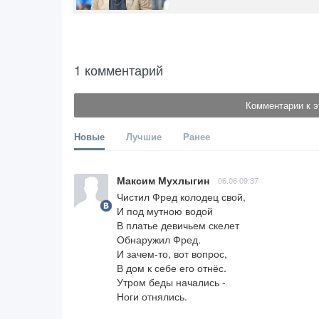
1 комментарий
Комментарии к э
Новые
Лучшие
Ранее
Максим Мухлыгин
06.06 09:37
Чистил Фред колодец свой,

И под мутною водой

В платье девичьем скелет

Обнаружил Фред.

И зачем-то, вот вопрос,

В дом к себе его отнёс.

Утром беды начались -

Ноги отнялись.