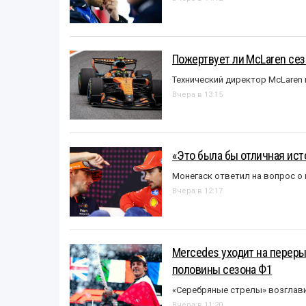
Пожертвует ли McLaren се
Технический директор McLaren
Вчера в 13:15
«Это была бы отличная исто
Монегаск ответил на вопрос о
Вчера в 12:17
Mercedes уходит на перер
половины сезона Ф1
«Серебряные стрелы» возглави
Вчера в 11:20