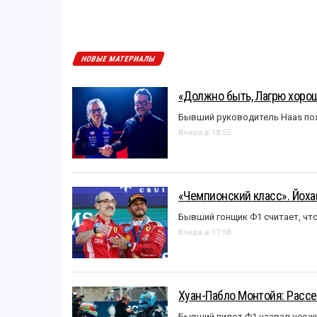
НОВЫЕ МАТЕРИАЛЫ
«Должно быть, Лагрю хорош
Бывший руководитель Haas пох
Вчера в 18:55
«Чемпионский класс». Йох
Бывший гонщик Ф1 считает, что
Вчера в 17:58
Хуан-Пабло Монтойя: Рассе
Бывший пилот Ф1 назвал неожи