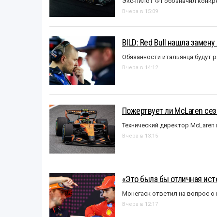
Экс-пилот Ф1 обозначил конкр
Вчера в 15:09
BILD: Red Bull нашла замен
Обязанности итальянца будут 
Вчера в 14:12
Пожертвует ли McLaren се
Технический директор McLaren
Вчера в 13:15
«Это была бы отличная исто
Монегаск ответил на вопрос о
Вчера в 12:17