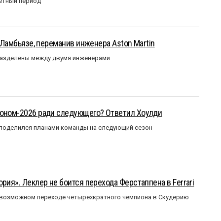
етный период
у Ламбьязе, переманив инженера Aston Martin
разделены между двумя инженерами
зоном-2026 ради следующего? Ответил Хоулди
 поделился планами команды на следующий сезон
рия». Леклер не боится перехода Ферстаппена в Ferrari
 возможном переходе четырехкратного чемпиона в Скудерию