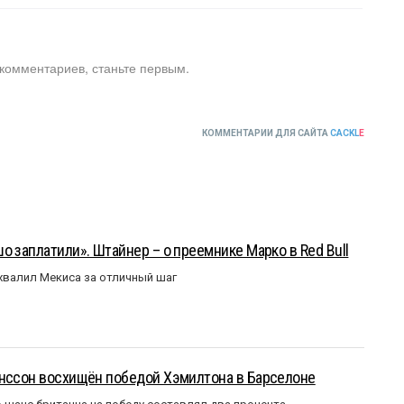
 комментариев, станьте первым.
КОММЕНТАРИИ ДЛЯ САЙТА
CACKL
E
о заплатили». Штайнер – о преемнике Марко в Red Bull
валил Мекиса за отличный шаг
анссон восхищён победой Хэмилтона в Барселоне