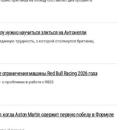
 шанс британца на победу составлял два процента
лу нужно научиться злиться на Антонелли
данную трудность, с которой столкнулся британец
 ограничения машины Red Bull Racing 2026 года
– о проблемах в работе с RB22
, когда Aston Martin одержит первую победу в Формуле