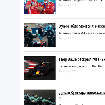
Бывший гонщик Ф1 считает, что
Вчера в 17:58
Хуан-Пабло Монтойя: Рассе
Бывший пилот Ф1 назвал неожи
Вчера в 17:01
Пьер Ваше раскрыл главные
Технический директор Red Bull 
Вчера в 16:05
Дэвид Култхард предсказал
1