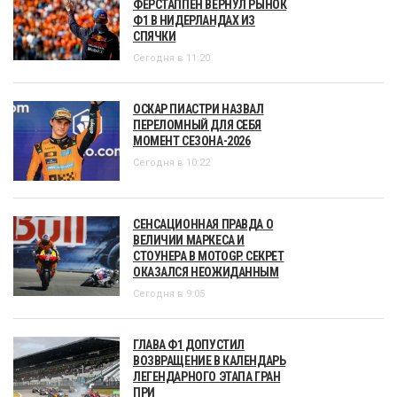
ФЕРСТАППЕН ВЕРНУЛ РЫНОК
Ф1 В НИДЕРЛАНДАХ ИЗ
СПЯЧКИ
Сегодня в 11:20
ОСКАР ПИАСТРИ НАЗВАЛ
ПЕРЕЛОМНЫЙ ДЛЯ СЕБЯ
МОМЕНТ СЕЗОНА-2026
Сегодня в 10:22
СЕНСАЦИОННАЯ ПРАВДА О
ВЕЛИЧИИ МАРКЕСА И
СТОУНЕРА В MOTOGP. СЕКРЕТ
ОКАЗАЛСЯ НЕОЖИДАННЫМ
Сегодня в 9:05
ГЛАВА Ф1 ДОПУСТИЛ
ВОЗВРАЩЕНИЕ В КАЛЕНДАРЬ
ЛЕГЕНДАРНОГО ЭТАПА ГРАН
ПРИ