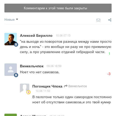
Комментарии к этой теме были закрыты
Новые
Алексей Берилло
10.06 07:13
"на выходе из поворотов разница между нами просто 
день и ночь" - это вообще ни разу не про прижимную 
силу, а про управление отдачей гибридной части.
1
Винкельчпок
09.06 18:59
Ноет что нет самовоза.
-3
Погонщик Чпока
Винкельчпок
10.06 11:52
В пелотоне только один самородок постоянно 
ноет об отсутствии самовоза,и это твой кумир
Артем Михеев
09.06 18:07