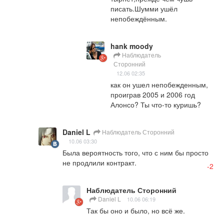
писать.Шумми ушёл 
непобеждённым.
hank moody
Наблюдатель
Сторонний
12.06 02:35
как он ушел непобежденным, 
проиграв 2005 и 2006 год 
Алонсо? Ты что-то куришь?
Daniel L
Наблюдатель Сторонний
10.06 03:30
Была вероятность того, что с ним бы просто 
не продлили контракт.
-2
Наблюдатель Сторонний
Daniel L
10.06 06:19
Так бы оно и было, но всё же.