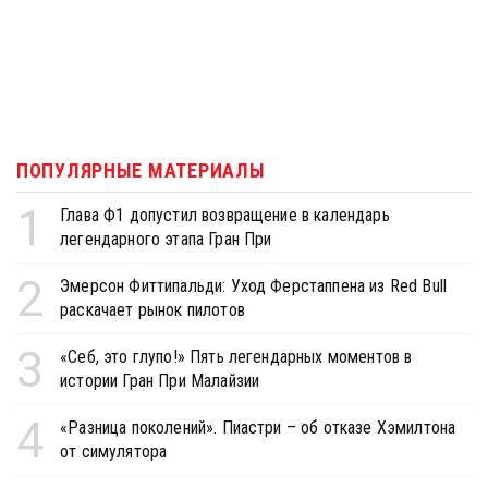
ПОПУЛЯРНЫЕ МАТЕРИАЛЫ
1
Глава Ф1 допустил возвращение в календарь
легендарного этапа Гран При
2
Эмерсон Фиттипальди: Уход Ферстаппена из Red Bull
раскачает рынок пилотов
3
«Себ, это глупо!» Пять легендарных моментов в
истории Гран При Малайзии
4
«Разница поколений». Пиастри – об отказе Хэмилтона
от симулятора