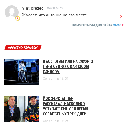
Vint orezec
09.06 16:22
Жалеет, что антошка на его месте
-2
КОММЕНТАРИИ ДЛЯ САЙТА
CACKL
E
НОВЫЕ МАТЕРИАЛЫ
В AUDI ОТВЕТИЛИ НА СЛУХИ О
ПЕРЕГОВОРАХ С КАРЛОСОМ
САЙНСОМ
Сегодня в 16:05
ЙОС ФЕРСТАППЕН
РАССКАЗАЛ, НАСКОЛЬКО
УСТУПАЕТ СЫНУ ВО ВРЕМЯ
СОВМЕСТНЫХ ТРЕК-ДНЕЙ
Сегодня в 15:09