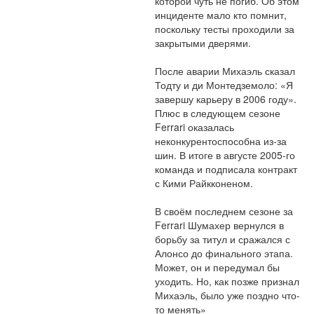
которой чуть не погиб. Об этом 
инциденте мало кто помнит, 
поскольку тесты проходили за 
закрытыми дверями.

После аварии Михаэль сказал 
Тодту и ди Монтедземоло: «Я 
завершу карьеру в 2006 году». 
Плюс в следующем сезоне 
Ferrari оказалась 
неконкурентоспособна из-за 
шин. В итоге в августе 2005-го 
команда и подписала контракт 
с Кими Райкконеном.

В своём последнем сезоне за 
Ferrari Шумахер вернулся в 
борьбу за титул и сражался с 
Алонсо до финального этапа. 
Может, он и передумал бы 
уходить. Но, как позже признал 
Михаэль, было уже поздно что-
то менять»