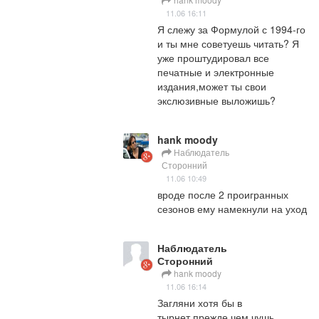
11.06 16:11
Я слежу за Формулой с 1994-го 
и ты мне советуешь читать? Я 
уже проштудировал все 
печатные и электронные 
издания,может ты свои  
экслюзивные выложишь?
hank moody
Наблюдатель
Сторонний
11.06 10:49
вроде после 2 проигранных 
сезонов ему намекнули на уход
Наблюдатель
Сторонний
hank moody
11.06 16:14
Загляни хотя бы в 
тырнет,прежде чем чушь 