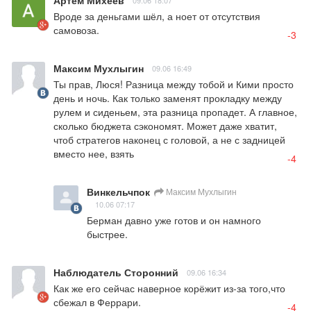
Вроде за деньгами шёл, а ноет от отсутствия 
самовоза.
-3
Максим Мухлыгин
09.06 16:49
Ты прав, Люся! Разница между тобой и Кими просто 
день и ночь. Как только заменят прокладку между 
рулем и сиденьем, эта разница пропадет. А главное, 
сколько бюджета сэкономят. Может даже хватит, 
чтоб стратегов наконец с головой, а не с задницей 
вместо нее, взять
-4
Винкельчпок
Максим Мухлыгин
10.06 07:17
Берман давно уже готов и он намного 
быстрее.
Наблюдатель Сторонний
09.06 16:34
Как же его сейчас наверное корёжит из-за того,что 
сбежал в Феррари.
-4