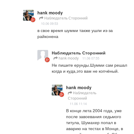
hank moody
Наблюдатель Сторонний
10.06 09:53
в свое время шумми также ушли из-за 
райконена
Наблюдатель Сторонний
hank moody
11.06 07:55
Не пишите ерунды.Шумми сам решал 
когда и куда,это вам не копчёный.
hank moody
Наблюдатель
Сторонний
11.06 11:14
В конце лета 2004 года, уже 
после завоевания седьмого 
титула, Шумахер попал в 
аварию на тестах в Монце, в 