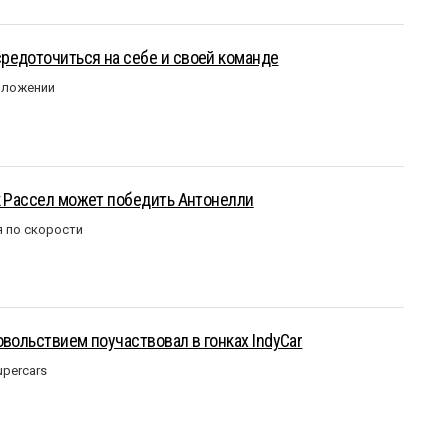
редоточиться на себе и своей команде
оложении
к Рассел может победить Антонелли
 по скорости
овольствием поучаствовал в гонках IndyCar
upercars