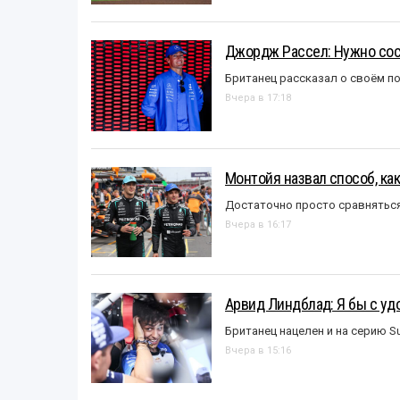
Джордж Рассел: Нужно сос
Британец рассказал о своём п
Вчера в 17:18
Монтойя назвал способ, ка
Достаточно просто сравняться
Вчера в 16:17
Арвид Линдблад: Я бы с уд
Британец нацелен и на серию S
Вчера в 15:16