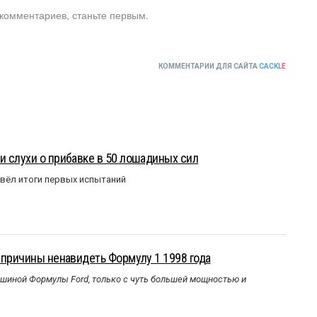
 комментариев, станьте первым.
КОММЕНТАРИИ ДЛЯ САЙТА
CACKL
E
 слухи о прибавке в 50 лошадиных сил
вёл итоги первых испытаний
 причины ненавидеть Формулу 1 1998 года
ашиной Формулы Ford, только с чуть большей мощностью и