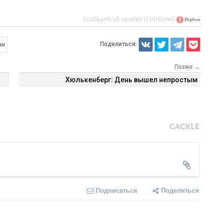
Сообщить об ошибке (Ctrl+Enter)
Поделиться:
он
Позже →
Хюлькенберг: День вышел непростым
Подписаться
Поделиться