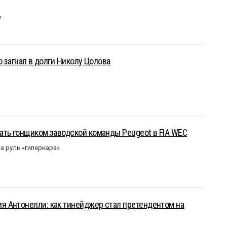
у
о загнал в долги Николу Цолова
ать гонщиком заводской команды Peugeot в FIA WEC
а руль «гиперкара»
 Антонелли: как тинейджер стал претендентом на