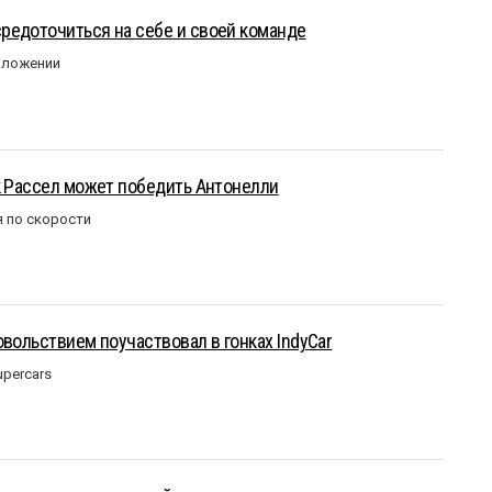
редоточиться на себе и своей команде
оложении
к Рассел может победить Антонелли
 по скорости
овольствием поучаствовал в гонках IndyCar
upercars