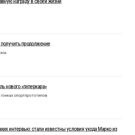
авную награду в своей жизни
 получить продолжение
лась
ль нового «гиперкара»
в гонках спортпрототипов
ких интервью: стали известны условия ухода Марко из