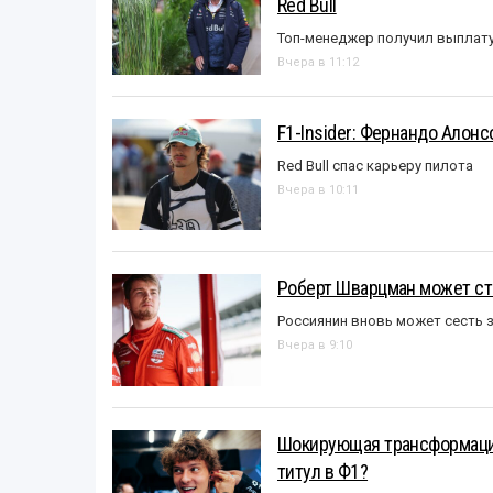
Red Bull
Топ-менеджер получил выплат
Вчера в 11:12
F1-Insider: Фернандо Алонс
Red Bull спас карьеру пилота
Вчера в 10:11
Роберт Шварцман может ст
Россиянин вновь может сесть з
Вчера в 9:10
Шокирующая трансформация
титул в Ф1?