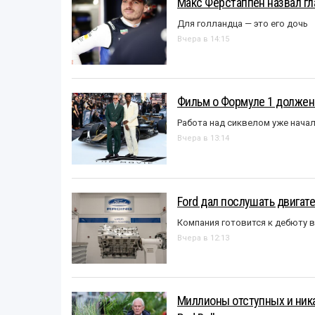
Макс Ферстаппен назвал гл
Для голландца — это его дочь
Вчера в 14:15
Фильм о Формуле 1 должен
Работа над сиквелом уже нача
Вчера в 13:14
Ford дал послушать двигате
Компания готовится к дебюту 
Вчера в 12:13
Миллионы отступных и ника