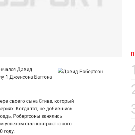
П
ончался Дэвид
лу 1 Дженсона Баттона
ьере своего сына Стива, который
ериях. Когда тот, не добившись
оздь, Робертсоны занялись
 успехом стал контракт юного
0 году.