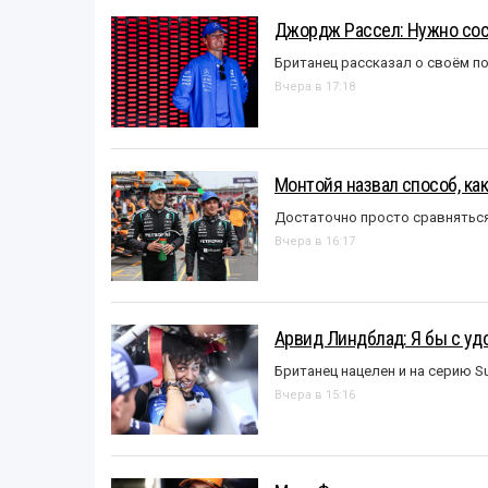
Джордж Рассел: Нужно сос
Британец рассказал о своём п
Вчера в 17:18
Монтойя назвал способ, ка
Достаточно просто сравняться
Вчера в 16:17
Арвид Линдблад: Я бы с уд
Британец нацелен и на серию S
Вчера в 15:16