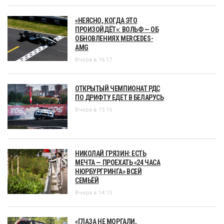
«НЕЯСНО, КОГДА ЭТО
ПРОИЗОЙДЁТ»: ВОЛЬФ — ОБ
ОБНОВЛЕНИЯХ MERCEDES-
AMG
Вчера в 16:17
ОТКРЫТЫЙ ЧЕМПИОНАТ РДС
ПО ДРИФТУ ЕДЕТ В БЕЛАРУСЬ
Вчера в 15:16
НИКОЛАЙ ГРЯЗИН: ЕСТЬ
МЕЧТА — ПРОЕХАТЬ «24 ЧАСА
НЮРБУРГРИНГА» ВСЕЙ
СЕМЬЁЙ
Вчера в 14:15
«ГЛАЗА НЕ МОРГАЛИ,