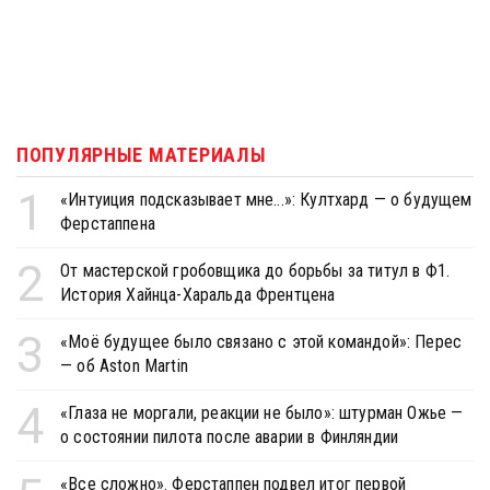
ПОПУЛЯРНЫЕ МАТЕРИАЛЫ
1
«Интуиция подсказывает мне...»: Култхард — о будущем
Ферстаппена
2
От мастерской гробовщика до борьбы за титул в Ф1.
История Хайнца-Харальда Френтцена
3
«Моё будущее было связано с этой командой»: Перес
— об Aston Martin
4
«Глаза не моргали, реакции не было»: штурман Ожье —
о состоянии пилота после аварии в Финляндии
«Все сложно». Ферстаппен подвел итог первой