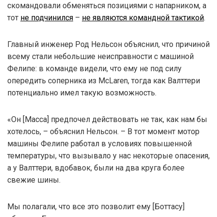
скомандовали обменяться позициями с напарником, а
тот
не подчинился
–
не являются командной тактикой
.
Главный инженер Род Нельсон объяснил, что причиной
всему стали небольшие неисправности с машиной
Фелипе: в команде видели, что ему не под силу
опередить соперника из McLaren, тогда как Валттери
потенциально имел такую возможность.
«Он [Масса] предпочел действовать не так, как нам бы
хотелось, – объяснил Нельсон. – В тот момент мотор
машины Фелипе работал в условиях повышенной
температуры, что вызывало у нас некоторые опасения,
а у Валттери, вдобавок, были на два круга более
свежие шины.
Мы полагали, что все это позволит ему [Боттасу]