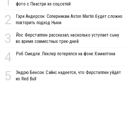
1
фото с Пиастри из соцсетей
2
Гэри Андерсон: Соперникам Aston Martin будет сложно
повторить подход Ньюи
3
Йос Ферстаппен рассказал, насколько уступает сыну
во время совместных трек-дней
4
Роб Смедли: Леклер потерялся на фоне Хэмилтона
5
Эндрю Бенсон: Сайнс надеется, что Ферстаппен уйдёт
из Red Bull