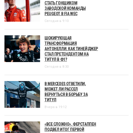
СТАТЬ ГОНЩИКОМ
ЗАВОДСКОЙ КОМАНДЫ
PEUGEOT В FIA WEC
Сегодня в 9:10
ШОКИРУЮЩАЯ
ТРАНСФОРМАЦИЯ
АНТОНЕЛЛИ: КАК ТИНЕЙДЖЕР
СТАЛ ПРЕТЕНДЕНТОМ НА
ТИТУЛ В Ф1?
Сегодня в 8:30
В MERCEDES ОТВЕТИЛИ,
МОЖЕТ ЛИ РАССЕЛ
ВЕРНУТЬСЯ В БОРЬБУ ЗА
ТИТУЛ
Вчера в 19:12
«ВСЕ СЛОЖНО». ФЕРСТАППЕН
ПОДВЕЛ ИТОГ ПЕРВОЙ