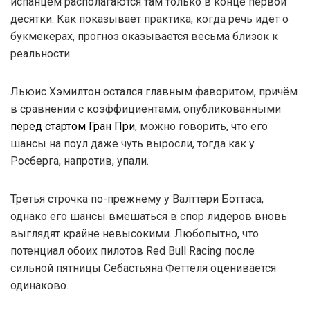
испанцем располагаются там только в конце первой
десятки. Как показывает практика, когда речь идёт о
букмекерах, прогноз оказывается весьма близок к
реальности.
Льюис Хэмилтон остался главным фаворитом, причём
в сравнении с коэффициентами, опубликованными
перед стартом Гран При
, можно говорить, что его
шансы на поул даже чуть выросли, тогда как у
Росберга, напротив, упали.
Третья строчка по-прежнему у Валттери Боттаса,
однако его шансы вмешаться в спор лидеров вновь
выглядят крайне невысокими. Любопытно, что
потенциал обоих пилотов Red Bull Racing после
сильной пятницы Себастьяна Феттеля оценивается
одинаково.