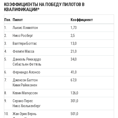
КОЭФФИЦИЕНТЫ НА ПОБЕДУ ПИЛОТОВ В
КВАЛИФИКАЦИИ*
Поз.
Пилот
Коэффициент
1.
Льюис Хэмилтон
1,73
2.
Нико Росберг
2,5
3.
Валттери Боттас
13,0
4.
Фелипе Масса
21,0
5.
Даниэль Риккардо
34,0
Себастьян Феттель
6.
Фернандо Алонсо
41,0
7.
Дженсон Баттон
67,0
Кими Райкконен
8.
Кевин Магнуссен
126,0
9.
Серхио Перес
301,0
Нико Хюлькенберг
10.
Жан-Эрик Вернь
501,0