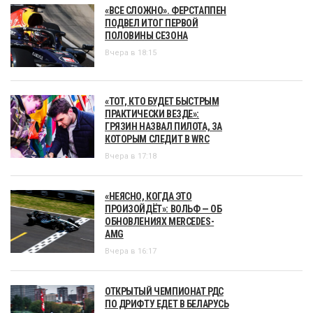
«ВСЕ СЛОЖНО». ФЕРСТАППЕН
ПОДВЕЛ ИТОГ ПЕРВОЙ
ПОЛОВИНЫ СЕЗОНА
Вчера в 18:15
«ТОТ, КТО БУДЕТ БЫСТРЫМ
ПРАКТИЧЕСКИ ВЕЗДЕ»:
ГРЯЗИН НАЗВАЛ ПИЛОТА, ЗА
КОТОРЫМ СЛЕДИТ В WRC
Вчера в 17:18
«НЕЯСНО, КОГДА ЭТО
ПРОИЗОЙДЁТ»: ВОЛЬФ — ОБ
ОБНОВЛЕНИЯХ MERCEDES-
AMG
Вчера в 16:17
ОТКРЫТЫЙ ЧЕМПИОНАТ РДС
ПО ДРИФТУ ЕДЕТ В БЕЛАРУСЬ