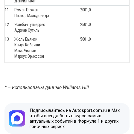
Даниил Квят
11.
Ромен Грожан
2001,0
Пастор Мальдонадо
12.
Эстебан Гутьеррес
2501,0
Aдриан Сутиль
13.
Жюль Бьянки
5001,0
Камуи Кобаяши
Макс Чилтон
Маркус Эрикссон
* – использованы данные Williams Hill
Подписывайтесь на Autosport.com.ru в Max,
чтобы всегда быть в курсе самых
актуальных событий в Формуле 1 и других
гоночных сериях