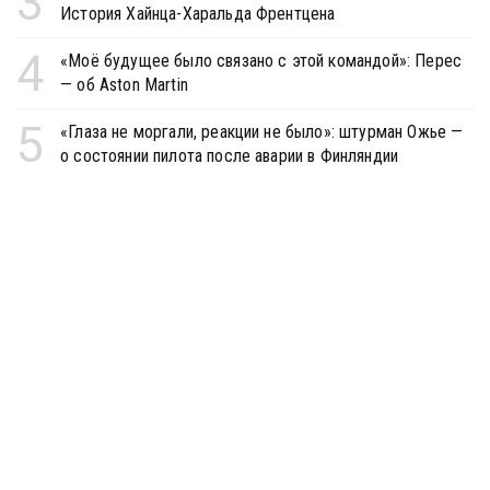
3
История Хайнца-Харальда Френтцена
4
«Моё будущее было связано с этой командой»: Перес
— об Aston Martin
5
«Глаза не моргали, реакции не было»: штурман Ожье —
о состоянии пилота после аварии в Финляндии