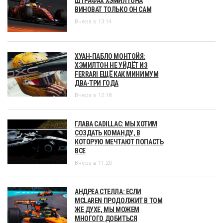
ШТРАФАХ ХЭМИЛТОНА
ВИНОВАТ ТОЛЬКО ОН САМ
Вчера в 13:14
ХУАН-ПАБЛО МОНТОЙЯ:
ХЭМИЛТОН НЕ УЙДЁТ ИЗ
FERRARI ЕЩЁ КАК МИНИМУМ
ДВА-ТРИ ГОДА
Вчера в 12:18
ГЛАВА CADILLAC: МЫ ХОТИМ
СОЗДАТЬ КОМАНДУ, В
КОТОРУЮ МЕЧТАЮТ ПОПАСТЬ
ВСЕ
Вчера в 11:20
АНДРЕА СТЕЛЛА: ЕСЛИ
MCLAREN ПРОДОЛЖИТ В ТОМ
ЖЕ ДУХЕ, МЫ МОЖЕМ
МНОГОГО ДОБИТЬСЯ