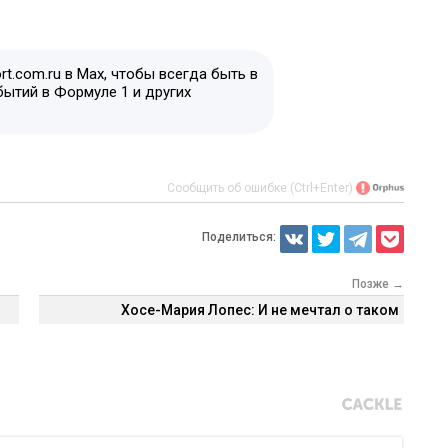
t.com.ru в Max, чтобы всегда быть в
бытий в Формуле 1 и других
Сообщить об ошибке (Ctrl+Enter)
Поделиться:
Позже →
Хосе-Мария Лопес: И не мечтал о таком