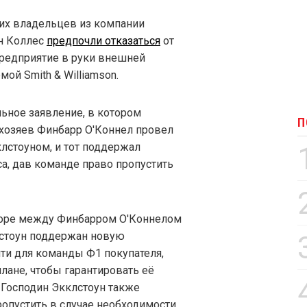
их владельцев из компании
н Коллес
предпочли отказаться
от
редприятие в руки внешней
ой Smith & Williamson.
ьное заявление, в котором
П
 хозяев Финбарр О'Коннел провел
лстоуном, и тот поддержал
а, дав команде право пропустить
воре между Финбарром О'Коннелом
лстоун поддержан новую
ти для команды Ф1 покупателя,
лане, чтобы гарантировать её
– Господин Экклстоун также
пропустить в случае необходимости