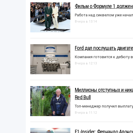
Фильм о Формуле 1 должен
Работа над сиквелом уже нача
Вчера в 13:14
Ford дал послушать двигате
Компания готовится к дебюту 
Вчера в 12:13
Миллионы отступных и ника
Red Bull
Топ-менеджер получил выплат
Вчера в 11:12
F1-Insider: Фернандо Алонс