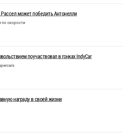
к Рассел может победить Антонелли
 по скорости
овольствием поучаствовал в гонках IndyCar
upercars
авную награду в своей жизни