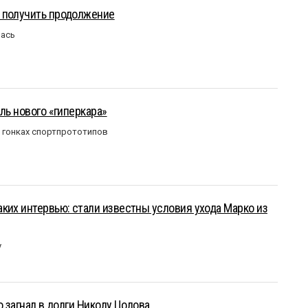
 получить продолжение
лась
ль нового «гиперкара»
в гонках спортпрототипов
ких интервью: стали известны условия ухода Марко из
у
о загнал в долги Николу Цолова