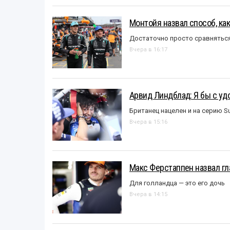
Монтойя назвал способ, ка
Достаточно просто сравняться
Вчера в 16:17
Арвид Линдблад: Я бы с уд
Британец нацелен и на серию S
Вчера в 15:16
Макс Ферстаппен назвал гл
Для голландца — это его дочь
Вчера в 14:15