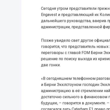
Сегодня утром представители прежн
Engavest и представляющий их Коли
дальнейшего руководства, вверив п
администрации, представленной фирм
Позже увидело свет другое официал
говорится, что представитель новых
переговоры с главой FOM Берни Экк
решение по поиску выхода из кризис
две гонки.
«В сегодняшнем телефонном разго
и Берни Экклстоуном господин Экк
администрацию в её стремлении най
достаточно сильного в финансовом п
будущее, – говорится в документе. 
согласился дать Caterham F1 право 