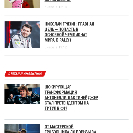
Вчера в 12:13
НИКОЛАЙ ГРЯЗИН: ГЛАВНАЯ
ЦЕЛЬ — ПОПАСТЬ В
ОСНОВНОЙ ЧЕМПИОНАТ
МИРА, В RALLY1
Вчера в 11:12
СТАТЬИ И АНАЛИТИКА
ШОКИРУЮЩАЯ
ТРАНСФОРМАЦИЯ
АНТОНЕЛЛИ: КАК ТИНЕЙДЖЕР
СТАЛ ПРЕТЕНДЕНТОМ НА
ТИТУЛ В Ф1?
ОТ МАСТЕРСКОЙ
ГРОБОВЩИКА ДО БОРЬБЫ ЗА