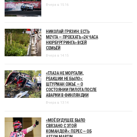
Вчера в 15:16
НИКОЛАЙ ГРЯЗИН: ЕСТЬ
МЕЧТА — ПРОЕХАТЬ «24 ЧАСА
НЮРБУРГРИНГА» ВСЕЙ
СЕМЬЁЙ
Вчера в 14:15
«ГЛАЗА НЕ МОРГАЛИ,
РЕАКЦИИ НЕ БЫЛО»:
ШТУРМАН ОЖЬЕ — О
СОСТОЯНИИ ПИЛОТА ПОСЛЕ
АВАРИИ В ФИНЛЯНДИИ
Вчера в 13:14
«МОЁ БУДУЩЕЕ БЫЛО
СВЯЗАНО С ЭТОЙ
КОМАНДОЙ»: ПЕРЕС — ОБ
ASTON MARTIN