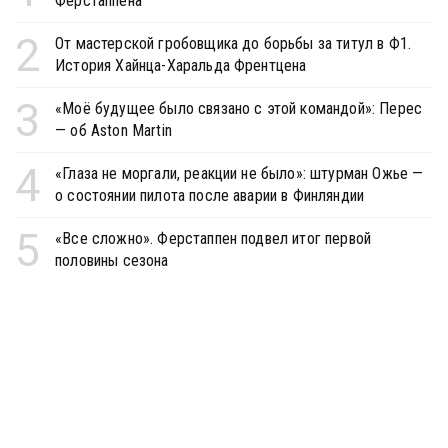
Ферстаппена
2
От мастерской гробовщика до борьбы за титул в Ф1.
История Хайнца-Харальда Френтцена
3
«Моё будущее было связано с этой командой»: Перес
— об Aston Martin
4
«Глаза не моргали, реакции не было»: штурман Ожье —
о состоянии пилота после аварии в Финляндии
5
«Все сложно». Ферстаппен подвел итог первой
половины сезона