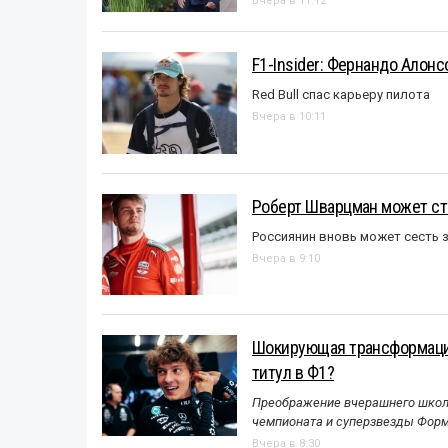
Вчера в 11:12
F1-Insider: Фернандо Алонс
Red Bull спас карьеру пилота
Вчера в 10:11
Роберт Шварцман может ст
Россиянин вновь может сесть з
Вчера в 9:10
Шокирующая трансформация
титул в Ф1?
Преображение вчерашнего школь
чемпионата и суперзвезды Форм
Вчера в 8:30