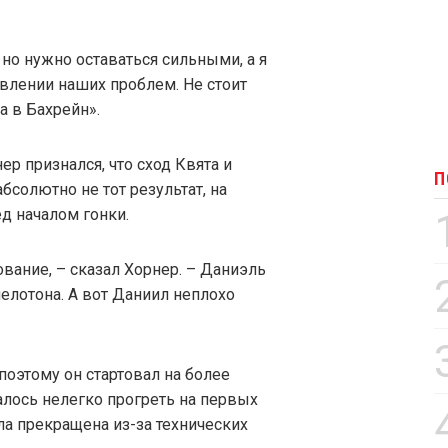
 но нужно оставаться сильными, а я
влении наших проблем. Не стоит
а в Бахрейн».
ер признался, что сход Квята и
П
бсолютно не тот результат, на
д началом гонки.
ование, – сказал Хорнер. – Даниэль
пелотона. А вот Даниил неплохо
оэтому он стартовал на более
алось нелегко прогреть на первых
ыла прекращена из-за технических