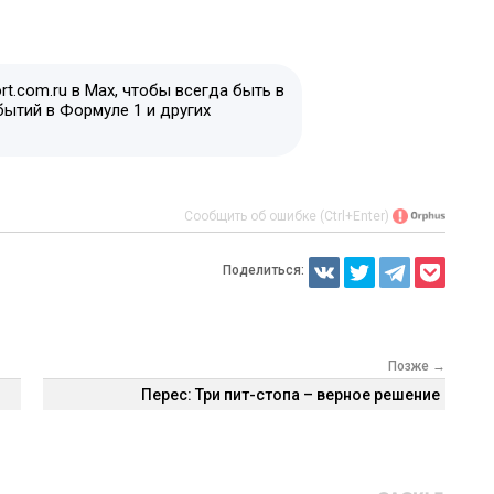
t.com.ru в Max, чтобы всегда быть в
бытий в Формуле 1 и других
Сообщить об ошибке (Ctrl+Enter)
Поделиться:
Позже →
Перес: Три пит-стопа – верное решение