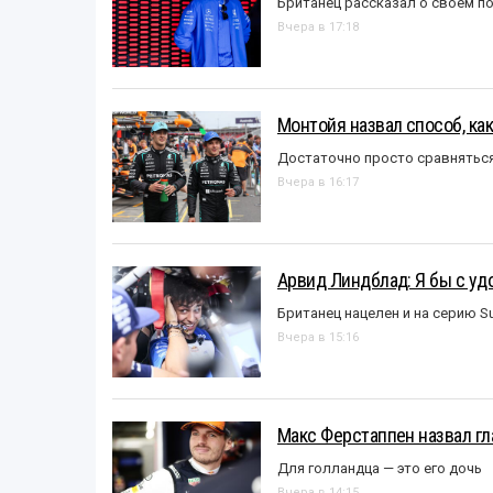
Британец рассказал о своём п
Вчера в 17:18
Монтойя назвал способ, ка
Достаточно просто сравняться
Вчера в 16:17
Арвид Линдблад: Я бы с уд
Британец нацелен и на серию S
Вчера в 15:16
Макс Ферстаппен назвал гл
Для голландца — это его дочь
Вчера в 14:15