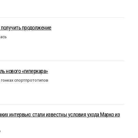
 получить продолжение
лась
ль нового «гиперкара»
в гонках спортпрототипов
ких интервью: стали известны условия ухода Марко из
у