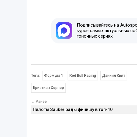
Подписывайтесь на Autospor
курсе самых актуальных со
гоночных сериях
Теги:
Формула 1
Red Bull Racing
Даниил Квят
Кристиан Хорнер
← Ранее
Пилоты Sauber рады финишу в топ-10