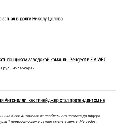
о загнал в долги Николу Цолова
ать гонщиком заводской команды Peugeot в FIA WEC
а руль «гиперкара»
 Антонелли: как тинейджер стал претендентом на
ника Кими Антонелли от проблемного новичка до лидера
улы 1 превзошло даже самые смелые мечты Mercedes...