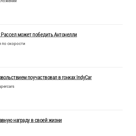
оложении
к Рассел может победить Антонелли
 по скорости
овольствием поучаствовал в гонках IndyCar
upercars
авную награду в своей жизни