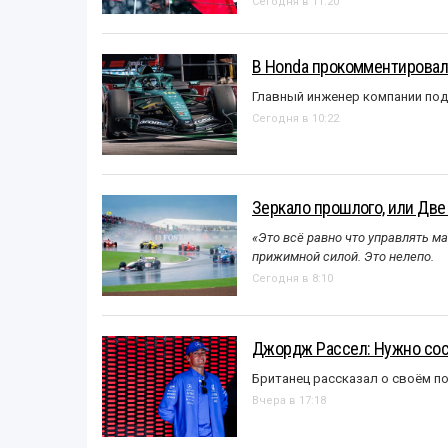
Сегодня в 11:20
В Honda прокомментировали
Главный инженер компании под
Сегодня в 10:22
Зеркало прошлого, или Две
«Это всё равно что управлять м
прижимной силой. Это нелепо.
Сегодня в 8:10
Джордж Рассел: Нужно сос
Британец рассказал о своём п
Вчера в 17:18