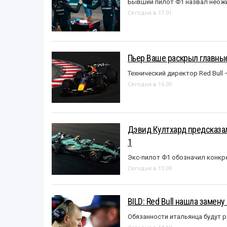
Бывший пилот Ф1 назвал неожи
Сегодня в 17:01
Пьер Ваше раскрыл главные
Технический директор Red Bull 
Сегодня в 16:05
Дэвид Култхард предсказал
1
Экс-пилот Ф1 обозначил конкр
Сегодня в 15:09
BILD: Red Bull нашла замен
Обязанности итальянца будут 