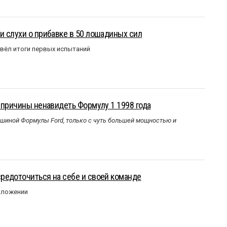
 слухи о прибавке в 50 лошадиных сил
вёл итоги первых испытаний
 причины ненавидеть Формулу 1 1998 года
ашиной Формулы Ford, только с чуть большей мощностью и
редоточиться на себе и своей команде
оложении