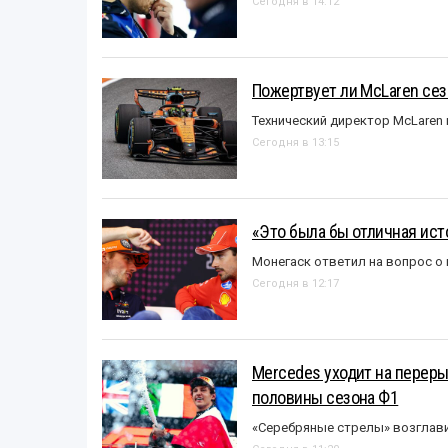
Сегодня в 14:12
Пожертвует ли McLaren се
Технический директор McLaren
Сегодня в 13:15
«Это была бы отличная исто
Монегаск ответил на вопрос о
Сегодня в 12:17
Mercedes уходит на перер
половины сезона Ф1
«Серебряные стрелы» возглави