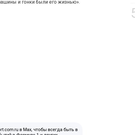
машины и гонки были его жизнью».
t.com.ru в Max, чтобы всегда быть в
бытий в Формуле 1 и других