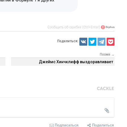
Сообщить об ошибке (Ctrl+Enter)
Поделиться:
Позже →
Джеймс Хинчклифф выздоравливает
Подписаться
Поделиться