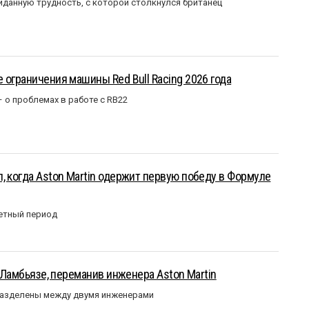
данную трудность, с которой столкнулся британец
 ограничения машины Red Bull Racing 2026 года
– о проблемах в работе с RB22
, когда Aston Martin одержит первую победу в Формуле
етный период
у Ламбьязе, переманив инженера Aston Martin
разделены между двумя инженерами