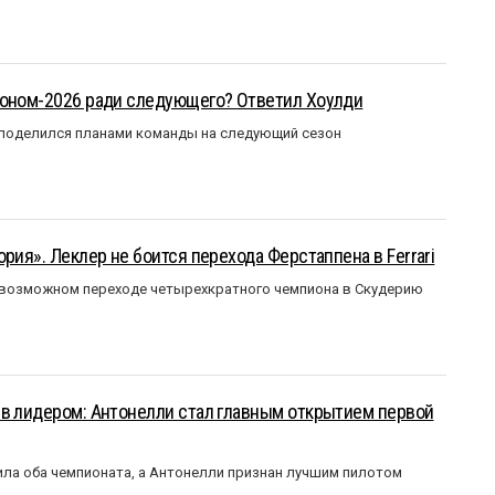
зоном-2026 ради следующего? Ответил Хоулди
 поделился планами команды на следующий сезон
рия». Леклер не боится перехода Ферстаппена в Ferrari
 возможном переходе четырехкратного чемпиона в Скудерию
ыв лидером: Антонелли стал главным открытием первой
ла оба чемпионата, а Антонелли признан лучшим пилотом