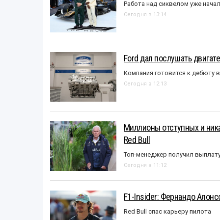
Работа над сиквелом уже нача
Сегодня в 13:14
Ford дал послушать двигате
Компания готовится к дебюту 
Сегодня в 12:13
Миллионы отступных и ника
Red Bull
Топ-менеджер получил выплат
Сегодня в 11:12
F1-Insider: Фернандо Алонс
Red Bull спас карьеру пилота