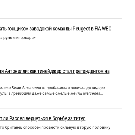
ать гонщиком заводской команды Peugeot в FIA WEC
а руль «гиперкара»
 Антонелли: как тинейджер стал претендентом на
ника Кими Антонелли от проблемного новичка до лидера
улы 1 превзошло даже самые смелые мечты Mercedes...
 ли Рассел вернуться в борьбу за титул
что британец способен провести сильную вторую половину