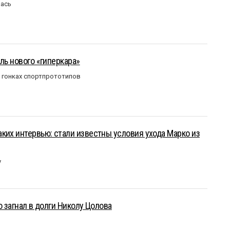
лась
ль нового «гиперкара»
в гонках спортпрототипов
ких интервью: стали известны условия ухода Марко из
у
о загнал в долги Николу Цолова