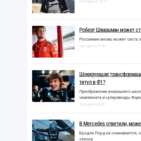
Сегодня в 10:11
Роберт Шварцман может ст
Россиянин вновь может сесть з
Сегодня в 9:10
Шокирующая трансформация
титул в Ф1?
Преображение вчерашнего школь
чемпионата и суперзвезды Форм
Сегодня в 8:30
В Mercedes ответили, может
Брэдли Лорд не сомневается, 
сезона