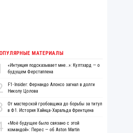
ОПУЛЯРНЫЕ МАТЕРИАЛЫ
1
«Интуиция подсказывает мне...»: Култхард — о
будущем Ферстаппена
2
F1-Insider: Фернандо Алонсо загнал в долги
Николу Цолова
3
От мастерской гробовщика до борьбы за титул
в Ф1. История Хайнца-Харальда Френтцена
4
«Моё будущее было связано с этой
командой»: Перес — об Aston Martin