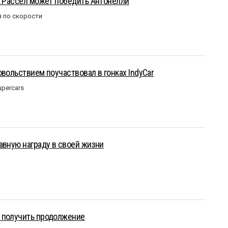
к Рассел может победить Антонелли
 по скорости
овольствием поучаствовал в гонках IndyCar
upercars
авную награду в своей жизни
 получить продолжение