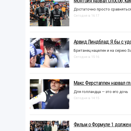
Монтойя назвал способ, ка
Достаточно просто сравняться
Сегодня в 16:17
Арвид Линдблад: Я бы с уд
Британец нацелен и на серию S
Сегодня в 15:16
Макс Ферстаппен назвал гл
Для голландца — это его дочь
Сегодня в 14:15
Фильм о Формуле 1 должен