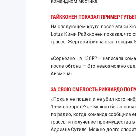
командном мостике.
РАЙККОНЕН ПОКАЗАЛ ПРИМЕР ГУТЬЕР
На следующем круге после атаки Хю
Lotus Кими Райкконен показал, что 
трассе. Жертвой финна стал гонщик S
«Серьезно… в 130R? – написала кома
после обгона. – Это невозможно сде
Айсмена».
ЗА СВОЮ СМЕЛОСТЬ РИККАРДО ПОЛУ
«Пока я не пошел и не убил кого-нибу
15-м повороте?» - можно было поня
по радио, когда команда сообщила е
трассы и получение преимущества в м
Адриана Сутиля. Можно долго спорит