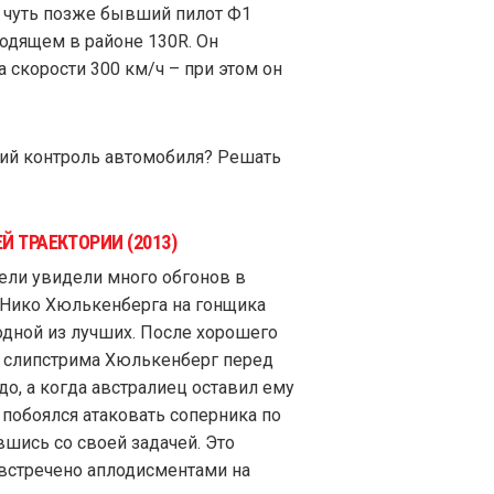
ре чуть позже бывший пилот Ф1
ходящем в районе 130R. Он
 скорости 300 км/ч – при этом он
кий контроль автомобиля? Решать
Й ТРАЕКТОРИИ (2013)
ели увидели много обгонов в
r Нико Хюлькенберга на гонщика
одной из лучших. После хорошего
ет слипстрима Хюлькенберг перед
о, а когда австралиец оставил ему
побоялся атаковать соперника по
шись со своей задачей. Это
 встречено аплодисментами на