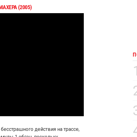
АХЕРА (2005)
П
 бесстрашного действия на трассе,
мулы 1 обгон, поскольку