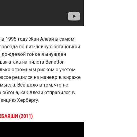
и в 1995 году Жан Алези в самом
проезда по пит-лейну с остановкой
 в дождевой гонке вынужден
я атака на пилота Benetton
олько огромным риском с учетом
 трассе решился на маневр в вираже
мысла. Всё дело в том, что не
 обгона, как Алези отправился в
озицию Херберту.
БАЯШИ (2011)