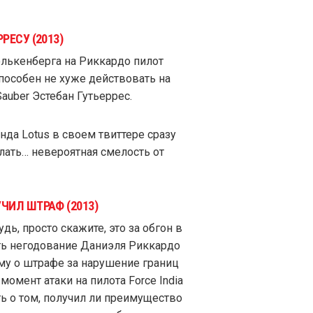
РЕСУ (2013)
лькенберга на Риккардо пилот
способен не хуже действовать на
auber Эстебан Гутьеррес.
нда Lotus в своем твиттере сразу
лать… невероятная смелость от
ЧИЛ ШТРАФ (2013)
дь, просто скажите, это за обгон в
ть негодование Даниэля Риккардо
му о штрафе за нарушение границ
омент атаки на пилота Force India
ь о том, получил ли преимущество