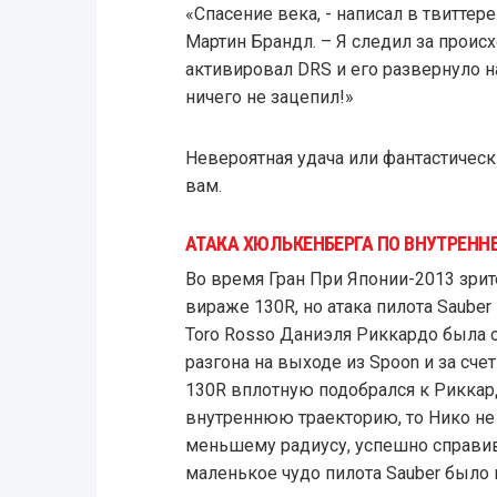
«Спасение века, - написал в твитте
Мартин Брандл. – Я следил за проис
активировал DRS и его развернуло на
ничего не зацепил!»
Невероятная удача или фантастичес
вам.
АТАКА ХЮЛЬКЕНБЕРГА ПО ВНУТРЕННЕ
Во время Гран При Японии-2013 зрит
вираже 130R, но атака пилота Saube
Toro Rosso Даниэля Риккардо была 
разгона на выходе из Spoon и за сч
130R вплотную подобрался к Риккард
внутреннюю траекторию, то Нико не 
меньшему радиусу, успешно справив
маленькое чудо пилота Sauber было