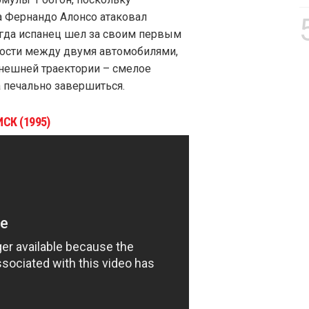
а Фернандо Алонсо атаковал
гда испанец шел за своим первым
орости между двумя автомобилями,
внешней траектории – смелое
 печально завершиться.
СК (1995)