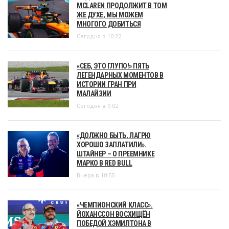
MCLAREN ПРОДОЛЖИТ В ТОМ
ЖЕ ДУХЕ, МЫ МОЖЕМ
МНОГОГО ДОБИТЬСЯ
Сегодня в 10:22
«СЕБ, ЭТО ГЛУПО!» ПЯТЬ
ЛЕГЕНДАРНЫХ МОМЕНТОВ В
ИСТОРИИ ГРАН ПРИ
МАЛАЙЗИИ
Сегодня в 9:02
«ДОЛЖНО БЫТЬ, ЛАГРЮ
ХОРОШО ЗАПЛАТИЛИ».
ШТАЙНЕР – О ПРЕЕМНИКЕ
МАРКО В RED BULL
Вчера в 18:55
«ЧЕМПИОНСКИЙ КЛАСС».
ЙОХАНССОН ВОСХИЩЁН
ПОБЕДОЙ ХЭМИЛТОНА В