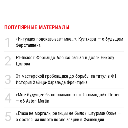
ПОПУЛЯРНЫЕ МАТЕРИАЛЫ
1
«Интуиция подсказывает мне...»: Култхард — о будущем
Ферстаппена
2
F1-Insider: Фернандо Алонсо загнал в долги Николу
Цолова
3
От мастерской гробовщика до борьбы за титул в Ф1.
История Хайнца-Харальда Френтцена
4
«Моё будущее было связано с этой командой»: Перес
— об Aston Martin
5
«Глаза не моргали, реакции не было»: штурман Ожье —
о состоянии пилота после аварии в Финляндии