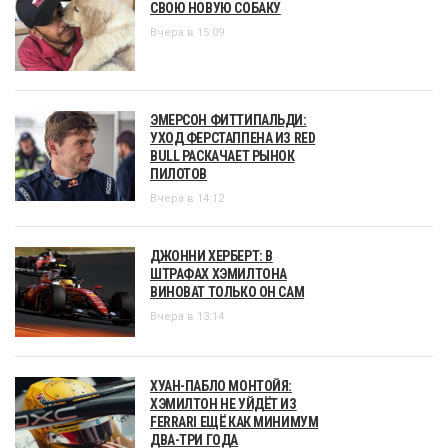
СВОЮ НОВУЮ СОБАКУ
Вчера в 15:09
ЭМЕРСОН ФИТТИПАЛЬДИ:
УХОД ФЕРСТАППЕНА ИЗ RED
BULL РАСКАЧАЕТ РЫНОК
ПИЛОТОВ
Вчера в 14:12
ДЖОННИ ХЕРБЕРТ: В
ШТРАФАХ ХЭМИЛТОНА
ВИНОВАТ ТОЛЬКО ОН САМ
Вчера в 13:14
ХУАН-ПАБЛО МОНТОЙЯ:
ХЭМИЛТОН НЕ УЙДЁТ ИЗ
FERRARI ЕЩЁ КАК МИНИМУМ
ДВА-ТРИ ГОДА