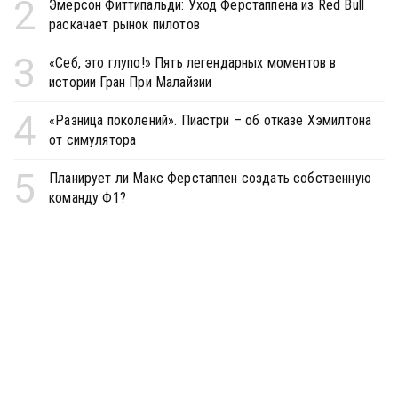
2
Эмерсон Фиттипальди: Уход Ферстаппена из Red Bull
раскачает рынок пилотов
3
«Себ, это глупо!» Пять легендарных моментов в
истории Гран При Малайзии
4
«Разница поколений». Пиастри – об отказе Хэмилтона
от симулятора
5
Планирует ли Макс Ферстаппен создать собственную
команду Ф1?