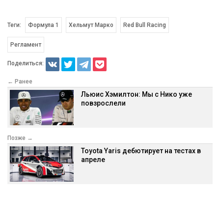
Теги:
Формула 1
Хельмут Марко
Red Bull Racing
Регламент
Поделиться:
← Ранее
Льюис Хэмилтон: Мы с Нико уже
повзрослели
Позже →
Toyota Yaris дебютирует на тестах в
апреле