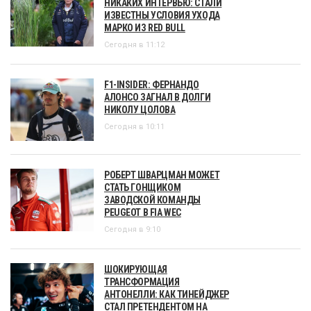
НИКАКИХ ИНТЕРВЬЮ: СТАЛИ
ИЗВЕСТНЫ УСЛОВИЯ УХОДА
МАРКО ИЗ RED BULL
Сегодня в 11:12
F1-INSIDER: ФЕРНАНДО
АЛОНСО ЗАГНАЛ В ДОЛГИ
НИКОЛУ ЦОЛОВА
Сегодня в 10:11
РОБЕРТ ШВАРЦМАН МОЖЕТ
СТАТЬ ГОНЩИКОМ
ЗАВОДСКОЙ КОМАНДЫ
PEUGEOT В FIA WEC
Сегодня в 9:10
ШОКИРУЮЩАЯ
ТРАНСФОРМАЦИЯ
АНТОНЕЛЛИ: КАК ТИНЕЙДЖЕР
СТАЛ ПРЕТЕНДЕНТОМ НА