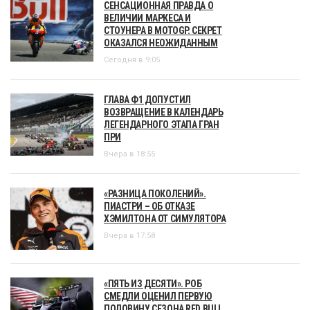
СЕНСАЦИОННАЯ ПРАВДА О
ВЕЛИЧИИ МАРКЕСА И
СТОУНЕРА В MOTOGP. СЕКРЕТ
ОКАЗАЛСЯ НЕОЖИДАННЫМ
Сегодня в 9:05
ГЛАВА Ф1 ДОПУСТИЛ
ВОЗВРАЩЕНИЕ В КАЛЕНДАРЬ
ЛЕГЕНДАРНОГО ЭТАПА ГРАН
ПРИ
Вчера в 18:55
«РАЗНИЦА ПОКОЛЕНИЙ».
ПИАСТРИ – ОБ ОТКАЗЕ
ХЭМИЛТОНА ОТ СИМУЛЯТОРА
Вчера в 17:58
«ПЯТЬ ИЗ ДЕСЯТИ». РОБ
СМЕДЛИ ОЦЕНИЛ ПЕРВУЮ
ПОЛОВИНУ СЕЗОНА RED BULL