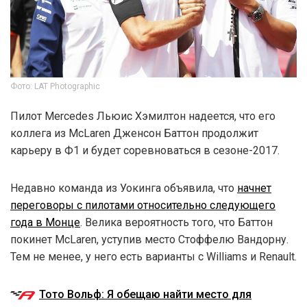
Фото: LAT Photographic
Пилот Mercedes Льюис Хэмилтон надеется, что его
коллега из McLaren Дженсон Баттон продолжит
карьеру в Ф1 и будет соревноваться в сезоне-2017.
Недавно команда из Уокинга объявила, что
начнет
переговоры с пилотами относительно следующего
года в Монце
. Велика вероятность того, что Баттон
покинет McLaren, уступив место Стоффелю Вандорну.
Тем не менее, у него есть варианты с Williams и Renault.
Тото Вольф: Я обещаю найти место для