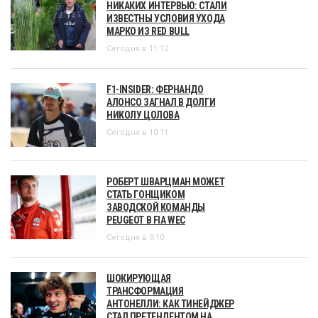
НИКАКИХ ИНТЕРВЬЮ: СТАЛИ
ИЗВЕСТНЫ УСЛОВИЯ УХОДА
МАРКО ИЗ RED BULL
Сегодня в 11:12
F1-INSIDER: ФЕРНАНДО
АЛОНСО ЗАГНАЛ В ДОЛГИ
НИКОЛУ ЦОЛОВА
Сегодня в 10:11
РОБЕРТ ШВАРЦМАН МОЖЕТ
СТАТЬ ГОНЩИКОМ
ЗАВОДСКОЙ КОМАНДЫ
PEUGEOT В FIA WEC
Сегодня в 9:10
ШОКИРУЮЩАЯ
ТРАНСФОРМАЦИЯ
АНТОНЕЛЛИ: КАК ТИНЕЙДЖЕР
СТАЛ ПРЕТЕНДЕНТОМ НА