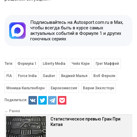
Подписывайтесь на Autosport.com.ru в Max,
чтобы всегда быть в курсе самых
актуальных событий в Формуле 1 и других
гоночных сериях
Теги:
Формула 1
Liberty Media
Чейз Кэри
Грег Маффей
FIA
Force India
Sauber
Виджей Малья
Боб Фернли
Мониша Кальтенборн
Еврокомиссия
Берни Экклстоун
Поделиться:
← Ранее
Статистическое превью Гран При
Китая