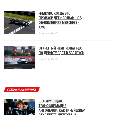
«НЕЯСНО, КОГДА ЭТО
ПРОИЗОЙДЁТ»: ВОЛЬФ — ОБ
ОБНОВЛЕНИЯХ MERCEDES-
AMG
Вчера в 16:17
ОТКРЫТЫЙ ЧЕМПИОНАТ РДС
ПО ДРИФТУ ЕДЕТ В БЕЛАРУСЬ
Вчера в 15:16
СТАТЬИ И АНАЛИТИКА
ШОКИРУЮЩАЯ
ТРАНСФОРМАЦИЯ
АНТОНЕЛЛИ: КАК ТИНЕЙДЖЕР
СТАЛ ПРЕТЕНДЕНТОМ НА