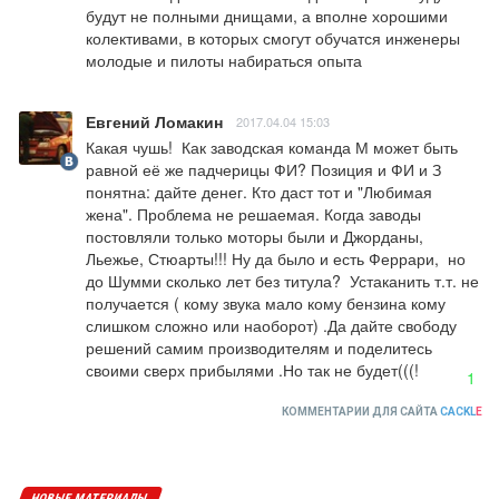
будут не полными днищами, а вполне хорошими 
колективами, в которых смогут обучатся инженеры 
молодые и пилоты набираться опыта
Евгений Ломакин
2017.04.04 15:03
Какая чушь!  Как заводская команда М может быть 
равной её же падчерицы ФИ? Позиция и ФИ и З 
понятна: дайте денег. Кто даст тот и "Любимая 
жена". Проблема не решаемая. Когда заводы 
постовляли только моторы были и Джорданы, 
Льежье, Стюарты!!! Ну да было и есть Феррари,  но 
до Шумми сколько лет без титула?  Устаканить т.т. не 
получается ( кому звука мало кому бензина кому 
слишком сложно или наоборот) .Да дайте свободу 
решений самим производителям и поделитесь 
своими сверх прибылями .Но так не будет(((!
1
КОММЕНТАРИИ ДЛЯ САЙТА
CACKL
E
НОВЫЕ МАТЕРИАЛЫ