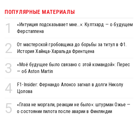
ПОПУЛЯРНЫЕ МАТЕРИАЛЫ
1
«Интуиция подсказывает мне...»: Култхард — о будущем
Ферстаппена
2
От мастерской гробовщика до борьбы за титул в Ф1.
История Хайнца-Харальда Френтцена
3
«Моё будущее было связано с этой командой»: Перес
— об Aston Martin
4
F1-Insider: Фернандо Алонсо загнал в долги Николу
Цолова
5
«Глаза не моргали, реакции не было»: штурман Ожье —
о состоянии пилота после аварии в Финляндии