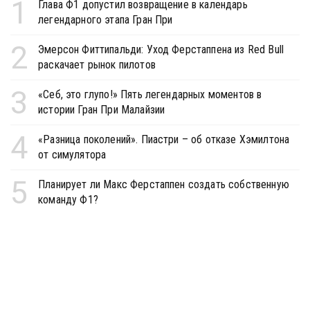
1
Глава Ф1 допустил возвращение в календарь
легендарного этапа Гран При
2
Эмерсон Фиттипальди: Уход Ферстаппена из Red Bull
раскачает рынок пилотов
3
«Себ, это глупо!» Пять легендарных моментов в
истории Гран При Малайзии
4
«Разница поколений». Пиастри – об отказе Хэмилтона
от симулятора
5
Планирует ли Макс Ферстаппен создать собственную
команду Ф1?