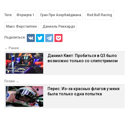
Теги:
Формула 1
Гран При Азербайджана
Red Bull Racing
Макс Ферстаппен
Даниэль Риккардо
Поделиться:
← Ранее
Даниил Квят: Пробиться в Q3 было
возможно только со слипстримом
Позже →
Перес: Из-за красных флагов у меня
была только одна попытка