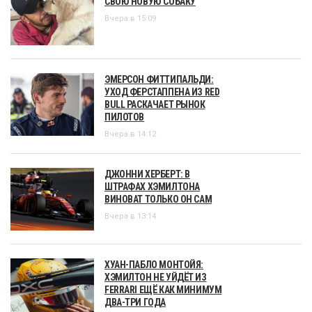
СВОЮ НОВУЮ СОБАКУ
Вчера в 15:09
ЭМЕРСОН ФИТТИПАЛЬДИ:
УХОД ФЕРСТАППЕНА ИЗ RED
BULL РАСКАЧАЕТ РЫНОК
ПИЛОТОВ
Вчера в 14:12
ДЖОННИ ХЕРБЕРТ: В
ШТРАФАХ ХЭМИЛТОНА
ВИНОВАТ ТОЛЬКО ОН САМ
Вчера в 13:14
ХУАН-ПАБЛО МОНТОЙЯ:
ХЭМИЛТОН НЕ УЙДЁТ ИЗ
FERRARI ЕЩЁ КАК МИНИМУМ
ДВА-ТРИ ГОДА