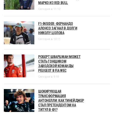
МАРКО ИЗ RED BULL
Сегодня в 11:12
F1-INSIDER: ФЕРНАНДО
АЛОНСО ЗАГНАЛ В ДОЛГИ
НИКОЛУ ЦОЛОВА
Сегодня в 10:11
РОБЕРТ ШВАРЦМАН МОЖЕТ
СТАТЬ ГОНЩИКОМ
ЗАВОДСКОЙ КОМАНДЫ
PEUGEOT В FIA WEC
Сегодня в 9:10
ШОКИРУЮЩАЯ
ТРАНСФОРМАЦИЯ
АНТОНЕЛЛИ: КАК ТИНЕЙДЖЕР
СТАЛ ПРЕТЕНДЕНТОМ НА
ТИТУЛ В Ф1?