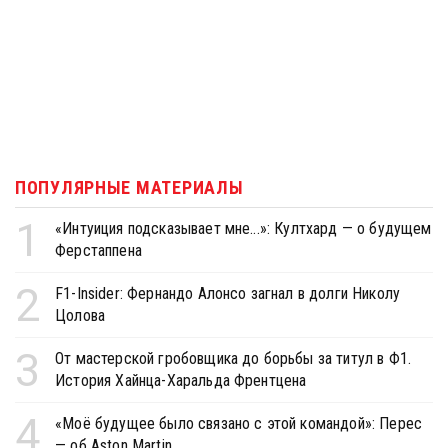
ПОПУЛЯРНЫЕ МАТЕРИАЛЫ
1
«Интуиция подсказывает мне...»: Култхард — о будущем
Ферстаппена
2
F1-Insider: Фернандо Алонсо загнал в долги Николу
Цолова
3
От мастерской гробовщика до борьбы за титул в Ф1.
История Хайнца-Харальда Френтцена
4
«Моё будущее было связано с этой командой»: Перес
— об Aston Martin