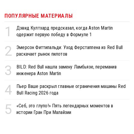
ПОПУЛЯРНЫЕ МАТЕРИАЛЫ
1
Дэвид Култхард предсказал, когда Aston Martin
одержит первую победу в Формуле 1
2
Эмерсон Фиттипальди: Уход Ферстаппена из Red Bull
раскачает рынок пилотов
3
BILD: Red Bull нашла замену Ламбьязе, переманив
инженера Aston Martin
4
Пьер Ваше раскрыл главные ограничения машины Red
Bull Racing 2026 года
5
«Себ, это глупо!» Пять легендарных моментов в
истории Гран При Малайзии