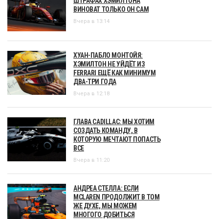
ШТРАФАХ ХЭМИЛТОНА
ВИНОВАТ ТОЛЬКО ОН САМ
Вчера в 13:14
ХУАН-ПАБЛО МОНТОЙЯ:
ХЭМИЛТОН НЕ УЙДЁТ ИЗ
FERRARI ЕЩЁ КАК МИНИМУМ
ДВА-ТРИ ГОДА
Вчера в 12:18
ГЛАВА CADILLAC: МЫ ХОТИМ
СОЗДАТЬ КОМАНДУ, В
КОТОРУЮ МЕЧТАЮТ ПОПАСТЬ
ВСЕ
Вчера в 11:20
АНДРЕА СТЕЛЛА: ЕСЛИ
MCLAREN ПРОДОЛЖИТ В ТОМ
ЖЕ ДУХЕ, МЫ МОЖЕМ
МНОГОГО ДОБИТЬСЯ