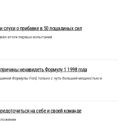
 слухи о прибавке в 50 лошадиных сил
вёл итоги первых испытаний
 причины ненавидеть Формулу 1 1998 года
ашиной Формулы Ford, только с чуть большей мощностью и
редоточиться на себе и своей команде
оложении