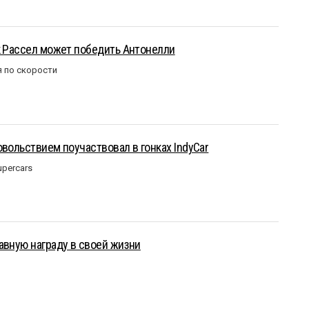
к Рассел может победить Антонелли
 по скорости
овольствием поучаствовал в гонках IndyCar
upercars
авную награду в своей жизни