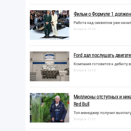
Фильм о Формуле 1 должен
Работа над сиквелом уже нача
Вчера в 13:14
Ford дал послушать двигате
Компания готовится к дебюту 
Вчера в 12:13
Миллионы отступных и ника
Red Bull
Топ-менеджер получил выплат
Вчера в 11:12