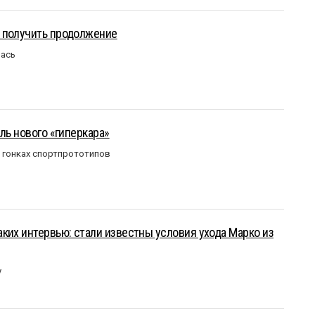
 получить продолжение
лась
ль нового «гиперкара»
в гонках спортпрототипов
ких интервью: стали известны условия ухода Марко из
у