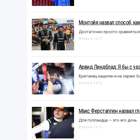
Монтойя назвал способ, ка
Достаточно просто сравняться
Вчера в 16:17
Арвид Линдблад: Я бы с уд
Британец нацелен и на серию S
Вчера в 15:16
Макс Ферстаппен назвал гл
Для голландца — это его дочь
Вчера в 14:15