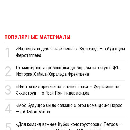
ПОПУЛЯРНЫЕ МАТЕРИАЛЫ
1
«Интуиция подсказывает мне...»: Култхард — о будущем
Ферстаппена
2
От мастерской гробовщика до борьбы за титул в Ф1.
История Хайнца-Харальда Френтцена
3
«Настоящая причина появления гонки — Ферстаппен»:
Экклстоун — о Гран При Нидерландов
4
«Моё будущее было связано с этой командой»: Перес
— об Aston Martin
5
«Для команд важнее Кубок конструкторов»: Петров —