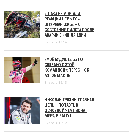
«ГЛАЗА НЕ МОРГАЛИ,
РЕАКЦИИ НЕ БЫЛО»:
ШТУРМАН ОЖЬЕ — О
СОСТОЯНИИ ПИЛОТА ПОСЛЕ
АВАРИИ В ФИНЛЯНДИИ
Вчера в 13:14
«МОЁ БУДУЩЕЕ БЫЛО
СВЯЗАНО С ЭТОЙ
КОМАНДОЙ»: ПЕРЕС — ОБ
ASTON MARTIN
Вчера в 12:13
НИКОЛАЙ ГРЯЗИН: ГЛАВНАЯ
ЦЕЛЬ — ПОПАСТЬ В
ОСНОВНОЙ ЧЕМПИОНАТ
МИРА, В RALLY1
Вчера в 11:12