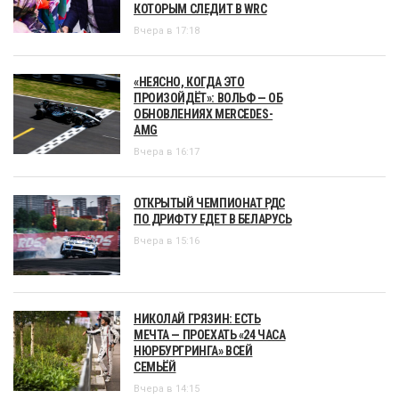
КОТОРЫМ СЛЕДИТ В WRC
Вчера в 17:18
«НЕЯСНО, КОГДА ЭТО
ПРОИЗОЙДЁТ»: ВОЛЬФ — ОБ
ОБНОВЛЕНИЯХ MERCEDES-
AMG
Вчера в 16:17
ОТКРЫТЫЙ ЧЕМПИОНАТ РДС
ПО ДРИФТУ ЕДЕТ В БЕЛАРУСЬ
Вчера в 15:16
НИКОЛАЙ ГРЯЗИН: ЕСТЬ
МЕЧТА — ПРОЕХАТЬ «24 ЧАСА
НЮРБУРГРИНГА» ВСЕЙ
СЕМЬЁЙ
Вчера в 14:15