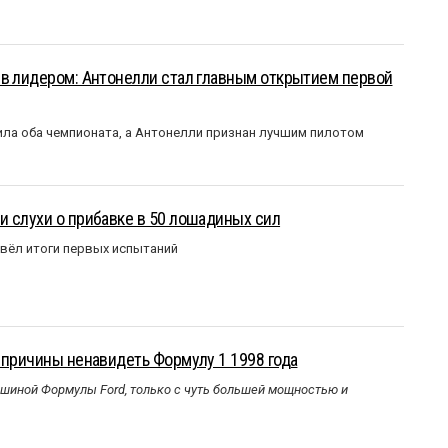
ыв лидером: Антонелли стал главным открытием первой
ла оба чемпионата, а Антонелли признан лучшим пилотом
 слухи о прибавке в 50 лошадиных сил
вёл итоги первых испытаний
 причины ненавидеть Формулу 1 1998 года
ашиной Формулы Ford, только с чуть большей мощностью и