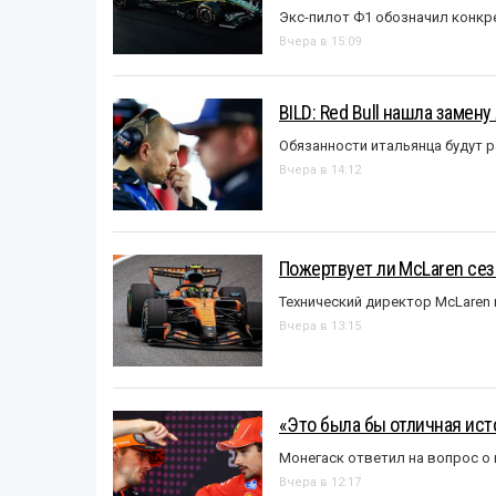
Экс-пилот Ф1 обозначил конкр
Вчера в 15:09
BILD: Red Bull нашла замен
Обязанности итальянца будут 
Вчера в 14:12
Пожертвует ли McLaren се
Технический директор McLaren
Вчера в 13:15
«Это была бы отличная исто
Монегаск ответил на вопрос о
Вчера в 12:17