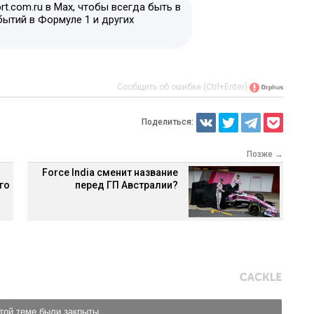
t.com.ru в Max, чтобы всегда быть в
бытий в Формуле 1 и других
Сообщить об ошибке (Ctrl+Enter)
Поделиться:
Позже →
Force India сменит название
го
перед ГП Австралии?
той теме были закрыты