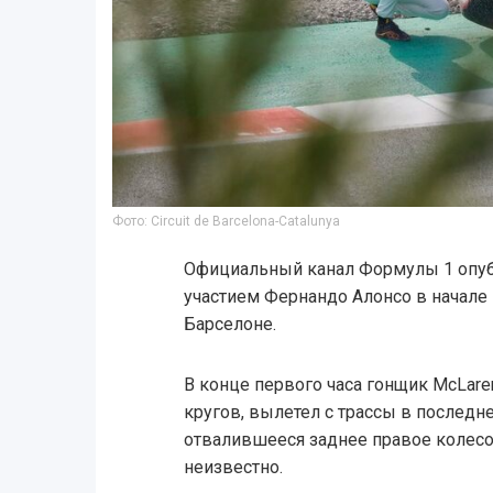
Фото: Circuit de Barcelona-Catalunya
Официальный канал Формулы 1 опуб
участием Фернандо Алонсо в начале
Барселоне.
В конце первого часа гонщик McLare
кругов, вылетел с трассы в последн
отвалившееся заднее правое колесо,
неизвестно.