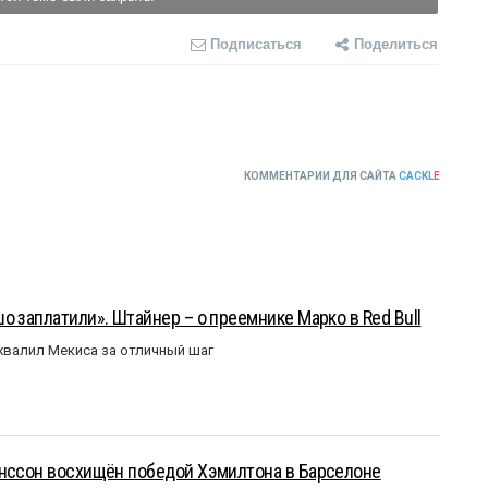
Подписаться
Поделиться
КОММЕНТАРИИ ДЛЯ САЙТА
CACKL
E
о заплатили». Штайнер – о преемнике Марко в Red Bull
валил Мекиса за отличный шаг
анссон восхищён победой Хэмилтона в Барселоне