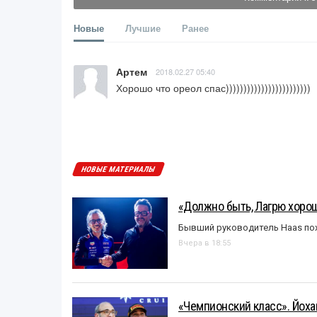
Новые
Лучшие
Ранее
Артем
2018.02.27 05:40
Хорошо что ореол спас))))))))))))))))))))))))
НОВЫЕ МАТЕРИАЛЫ
«Должно быть, Лагрю хорош
Бывший руководитель Haas пох
Вчера в 18:55
«Чемпионский класс». Йох