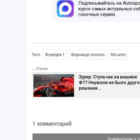
Подписывайтесь на Autospor
курсе самых актуальных со
гоночных сериях
Теги:
Формула 1
Фернандо Алонсо
McLaren
← Ранее
Зурер: Стульчак на машине
Ф1? Неужели не было друго
решения...
1 комментарий
Комментарии к э