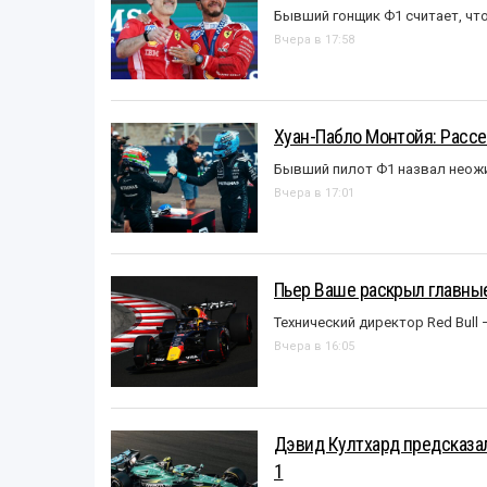
Бывший гонщик Ф1 считает, что
Вчера в 17:58
Хуан-Пабло Монтойя: Рассе
Бывший пилот Ф1 назвал неожи
Вчера в 17:01
Пьер Ваше раскрыл главные
Технический директор Red Bull 
Вчера в 16:05
Дэвид Култхард предсказал
1