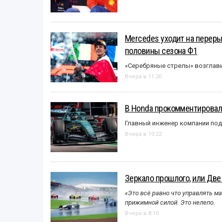
Mercedes уходит на перер
половины сезона Ф1
«Серебряные стрелы» возглави
Вчера в 11:20
В Honda прокомментировали
Главный инженер компании под
Вчера в 10:22
Зеркало прошлого, или Две
«Это всё равно что управлять м
прижимной силой. Это нелепо.
Вчера в 8:10