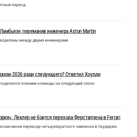
етный период
у Ламбьязе, переманив инженера Aston Martin
разделены между двумя инженерами
зоном-2026 ради следующего? Ответил Хоулди
 поделился планами команды на следующий сезон
рия». Леклер не боится перехода Ферстаппена в Ferrari
 возможном переходе четырехкратного чемпиона в Скудерию