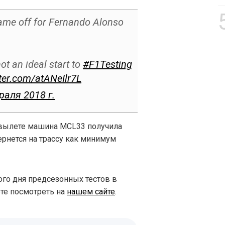
 came off for Fernando Alonso
not an ideal start to
#F1Testing
tter.com/atANeIlr7L
раля 2018 г.
и вылете машина MCL33 получила
рнется на трассу как минимум
го дня предсезонных тестов в
те посмотреть на
нашем сайте
.