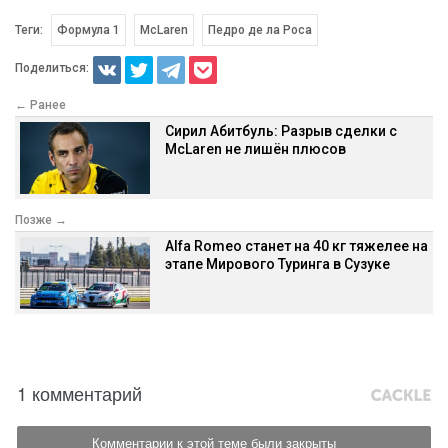
Теги:
Формула 1
McLaren
Педро де ла Роса
Поделиться:
← Ранее
Сирил Абитбуль: Разрыв сделки с
McLaren не лишён плюсов
Позже →
Alfa Romeo станет на 40 кг тяжелее на
этапе Мирового Туринга в Сузуке
1 комментарий
Комментарии к этой теме были закрыты