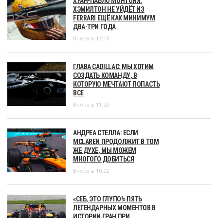
ХУАН-ПАБЛО МОНТОЙЯ:
ХЭМИЛТОН НЕ УЙДЁТ ИЗ
FERRARI ЕЩЁ КАК МИНИМУМ
ДВА-ТРИ ГОДА
Вчера в 12:18
ГЛАВА CADILLAC: МЫ ХОТИМ
СОЗДАТЬ КОМАНДУ, В
КОТОРУЮ МЕЧТАЮТ ПОПАСТЬ
ВСЕ
Вчера в 11:20
АНДРЕА СТЕЛЛА: ЕСЛИ
MCLAREN ПРОДОЛЖИТ В ТОМ
ЖЕ ДУХЕ, МЫ МОЖЕМ
МНОГОГО ДОБИТЬСЯ
Вчера в 10:22
«СЕБ, ЭТО ГЛУПО!» ПЯТЬ
ЛЕГЕНДАРНЫХ МОМЕНТОВ В
ИСТОРИИ ГРАН ПРИ