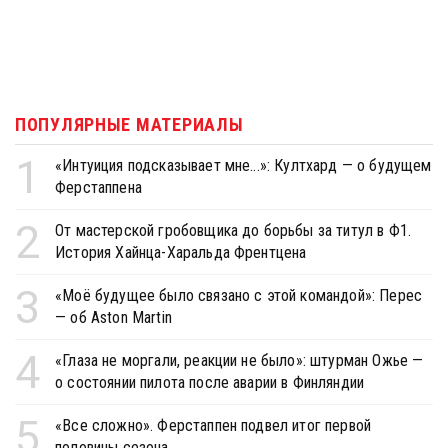
ПОПУЛЯРНЫЕ МАТЕРИАЛЫ
1
«Интуиция подсказывает мне...»: Култхард — о будущем
Ферстаппена
2
От мастерской гробовщика до борьбы за титул в Ф1.
История Хайнца-Харальда Френтцена
3
«Моё будущее было связано с этой командой»: Перес
— об Aston Martin
4
«Глаза не моргали, реакции не было»: штурман Ожье —
о состоянии пилота после аварии в Финляндии
5
«Все сложно». Ферстаппен подвел итог первой
половины сезона