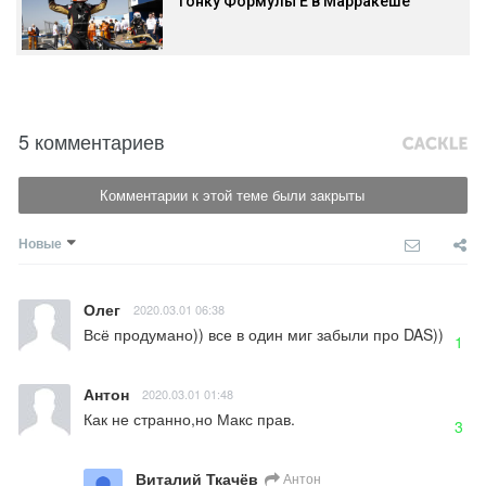
гонку Формулы E в Марракеше
5 комментариев
Комментарии к этой теме были закрыты
Новые
Олег
2020.03.01 06:38
Всё продумано)) все в один миг забыли про DAS))
1
Антон
2020.03.01 01:48
Как не странно,но Макс прав.
3
Виталий Ткачёв
Антон