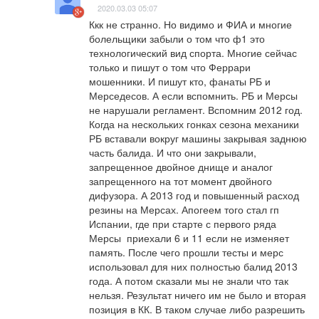
2020.03.03 05:07
Ккк не странно. Но видимо и ФИА и многие 
болельщики забыли о том что ф1 это 
технологический вид спорта. Многие сейчас 
только и пишут о том что Феррари 
мошенники. И пишут кто, фанаты РБ и 
Мерседесов. А если вспомнить. РБ и Мерсы 
не нарушали регламент. Вспомним 2012 год. 
Когда на нескольких гонках сезона механики 
РБ вставали вокруг машины закрывая заднюю 
часть балида. И что они закрывали, 
запрещенное двойное днище и аналог 
запрещенного на тот момент двойного 
дифузора. А 2013 год и повышенный расход 
резины на Мерсах. Апогеем того стал гп 
Испании, где при старте с первого ряда 
Мерсы  приехали 6 и 11 если не изменяет 
память. После чего прошли тесты и мерс 
использовал для них полностью балид 2013 
года. А потом сказали мы не знали что так 
нельзя. Результат ничего им не было и вторая 
позиция в КК. В таком случае либо разрешить 