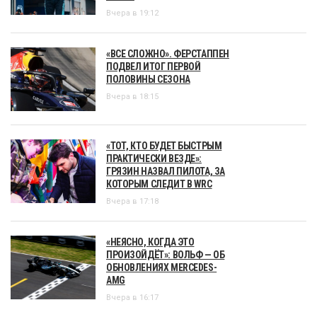
Вчера в 19:12
«ВСЕ СЛОЖНО». ФЕРСТАППЕН
ПОДВЕЛ ИТОГ ПЕРВОЙ
ПОЛОВИНЫ СЕЗОНА
Вчера в 18:15
«ТОТ, КТО БУДЕТ БЫСТРЫМ
ПРАКТИЧЕСКИ ВЕЗДЕ»:
ГРЯЗИН НАЗВАЛ ПИЛОТА, ЗА
КОТОРЫМ СЛЕДИТ В WRC
Вчера в 17:18
«НЕЯСНО, КОГДА ЭТО
ПРОИЗОЙДЁТ»: ВОЛЬФ — ОБ
ОБНОВЛЕНИЯХ MERCEDES-
AMG
Вчера в 16:17