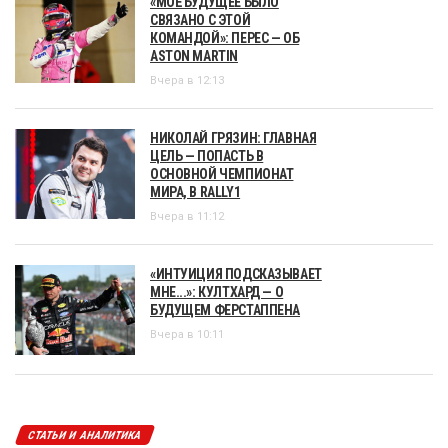
«МОЁ БУДУЩЕЕ БЫЛО
СВЯЗАНО С ЭТОЙ
КОМАНДОЙ»: ПЕРЕС — ОБ
ASTON MARTIN
Вчера в 12:13
НИКОЛАЙ ГРЯЗИН: ГЛАВНАЯ
ЦЕЛЬ — ПОПАСТЬ В
ОСНОВНОЙ ЧЕМПИОНАТ
МИРА, В RALLY1
Вчера в 11:12
«ИНТУИЦИЯ ПОДСКАЗЫВАЕТ
МНЕ...»: КУЛТХАРД — О
БУДУЩЕМ ФЕРСТАППЕНА
Вчера в 10:11
СТАТЬИ И АНАЛИТИКА