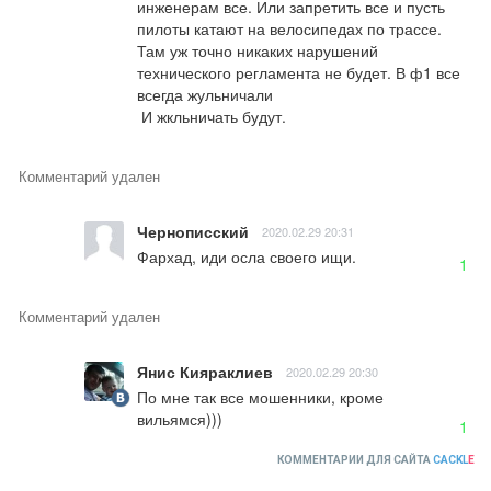
инженерам все. Или запретить все и пусть 
пилоты катают на велосипедах по трассе. 
Там уж точно никаких нарушений 
технического регламента не будет. В ф1 все 
всегда жульничали

 И жкльничать будут.
Комментарий удален
Чернописский
2020.02.29 20:31
Фархад, иди осла своего ищи.
1
Комментарий удален
Янис Кияраклиев
2020.02.29 20:30
По мне так все мошенники, кроме 
вильямся)))
1
КОММЕНТАРИИ ДЛЯ САЙТА
CACKL
E