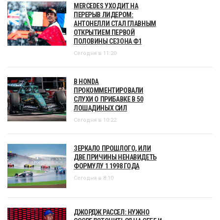
MERCEDES УХОДИТ НА
ПЕРЕРЫВ ЛИДЕРОМ:
АНТОНЕЛЛИ СТАЛ ГЛАВНЫМ
ОТКРЫТИЕМ ПЕРВОЙ
ПОЛОВИНЫ СЕЗОНА Ф1
Сегодня в 11:20
В HONDA
ПРОКОММЕНТИРОВАЛИ
СЛУХИ О ПРИБАВКЕ В 50
ЛОШАДИНЫХ СИЛ
Сегодня в 10:22
ЗЕРКАЛО ПРОШЛОГО, ИЛИ
ДВЕ ПРИЧИНЫ НЕНАВИДЕТЬ
ФОРМУЛУ 1 1998 ГОДА
Сегодня в 8:10
ДЖОРДЖ РАССЕЛ: НУЖНО