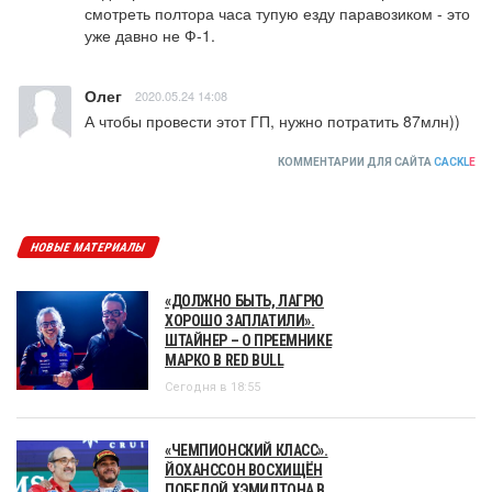
смотреть полтора часа тупую езду паравозиком - это 
уже давно не Ф-1.
Олег
2020.05.24 14:08
А чтобы провести этот ГП, нужно потратить 87млн))
КОММЕНТАРИИ ДЛЯ САЙТА
CACKL
E
НОВЫЕ МАТЕРИАЛЫ
«ДОЛЖНО БЫТЬ, ЛАГРЮ
ХОРОШО ЗАПЛАТИЛИ».
ШТАЙНЕР – О ПРЕЕМНИКЕ
МАРКО В RED BULL
Сегодня в 18:55
«ЧЕМПИОНСКИЙ КЛАСС».
ЙОХАНССОН ВОСХИЩЁН
ПОБЕДОЙ ХЭМИЛТОНА В