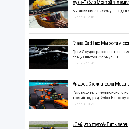
Хуан-Пабло Монтойя: Хэмилт
Бывший пилот Формулы 1 дал с
Вчера в 12:18
Глава Cadillac: Мы хотим с
Грэм Лоудон рассказал, как а
специалистов Формулы 1
Вчера в 11:20
Андреа Стелла: Если McLar
Руководитель чемпионского ко
третий подряд Кубок Конструк
Вчера в 10:22
«Себ, это глупо!» Пять лег