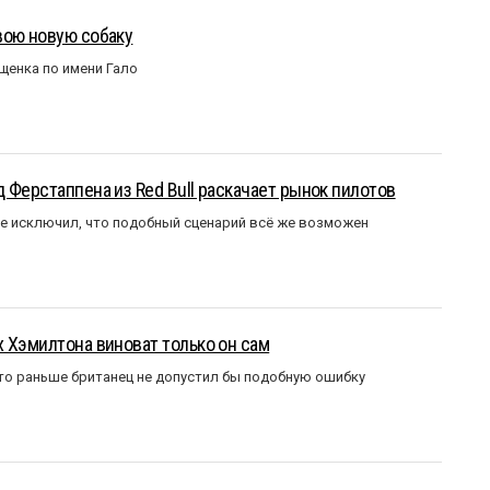
вою новую собаку
щенка по имени Гало
 Ферстаппена из Red Bull раскачает рынок пилотов
е исключил, что подобный сценарий всё же возможен
 Хэмилтона виноват только он сам
то раньше британец не допустил бы подобную ошибку