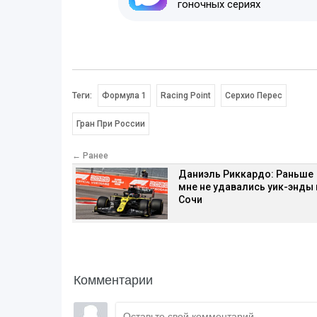
гоночных сериях
Теги:
Формула 1
Racing Point
Серхио Перес
Гран При России
← Ранее
Даниэль Риккардо: Раньше
мне не удавались уик-энды 
Сочи
Комментарии