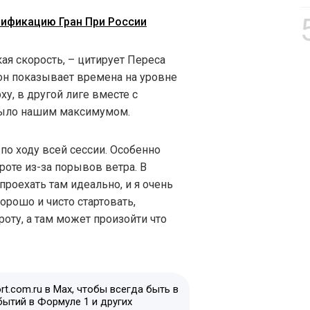
ификацию Гран При России
кая скорость, – цитирует Переса
 он показывает времена на уровне
ху, в другой лиге вместе с
 было нашим максимумом.
по ходу всей сессии. Особенно
оте из-за порывов ветра. В
проехать там идеально, и я очень
орошо и чисто стартовать,
роту, а там может произойти что
t.com.ru в Max, чтобы всегда быть в
бытий в Формуле 1 и других