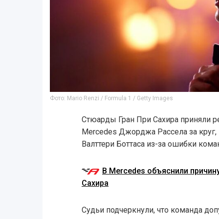
Фото: Mario Renzi / Formula 1 / Getty Images
Стюарды Гран При Сахира приняли р
Mercedes Джорджа Рассела за круг,
Валттери Боттаса из-за ошибки кома
В Mercedes объяснили причину
Сахира
Судьи подчеркнули, что команда до