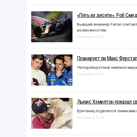
«Пять из десяти». Роб Смед
Бывший инженер Ferrari считае
возможностям.
Сегодня в 17:01
Планирует ли Макс Ферста
Четырёхкратный чемпион мира 
Сегодня в 16:05
Льюис Хэмилтон показал с
Британец поделился снимками 
Сегодня в 15:09