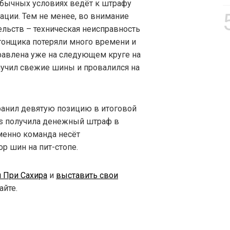
обычных условиях ведёт к штрафу
ации. Тем не менее, во внимание
ельств – техническая неисправность
а гонщика потеряли много времени и
правлена уже на следующем круге на
олучил свежие шины и провалился на
ранил девятую позицию в итоговой
es получила денежный штраф в
менно команда несёт
р шин на пит-стопе.
н При Сахира
и
выставить свои
йте.