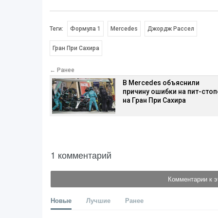
Теги:
Формула 1
Mercedes
Джордж Рассел
Гран При Сахира
← Ранее
В Mercedes объяснили
причину ошибки на пит-стоп
на Гран При Сахира
1 комментарий
Комментарии к э
Новые
Лучшие
Ранее