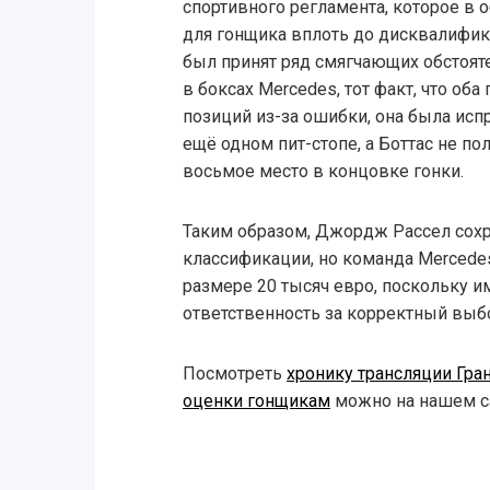
спортивного регламента, которое в 
для гонщика вплоть до дисквалифик
был принят ряд смягчающих обстоят
в боксах Mercedes, тот факт, что об
позиций из-за ошибки, она была ис
ещё одном пит-стопе, а Боттас не п
восьмое место в концовке гонки.
Таким образом, Джордж Рассел сох
классификации, но команда Merced
размере 20 тысяч евро, поскольку и
ответственность за корректный выбо
Посмотреть
хронику трансляции Гра
оценки гонщикам
можно на нашем са