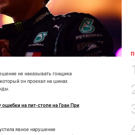
П
ешение не наказывать гонщика
 который он проехал на шинах
нды.
 ошибки на пит-стопе на Гран При
пустила явное нарушение