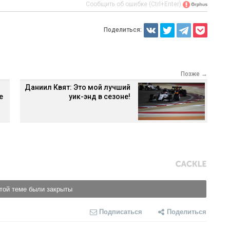
Сообщить об ошибке (Ctrl+Enter)
Поделиться:
Позже →
Даниил Квят: Это мой лучший
е
уик-энд в сезоне!
той теме были закрыты
Подписаться
Поделиться