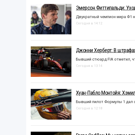
Эмерсон Фиттипальди: Уход
Двукратный чемпион мира Ф1 н
Сегодня в 14:12
Джонни Херберт: В штрафах
Бывший стюард FIA отметил, ч
Сегодня в 13:14
Хуан-Пабло Монтойя: Хэмилт
Бывший пилот Формулы 1 дал с
Сегодня в 12:18