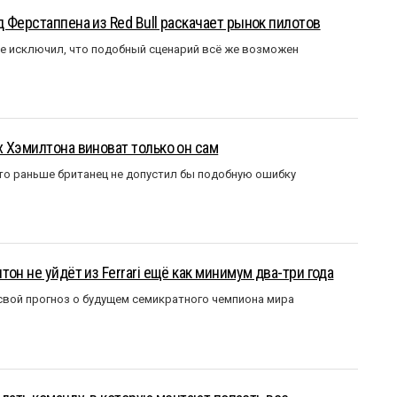
 Ферстаппена из Red Bull раскачает рынок пилотов
е исключил, что подобный сценарий всё же возможен
 Хэмилтона виноват только он сам
то раньше британец не допустил бы подобную ошибку
он не уйдёт из Ferrari ещё как минимум два-три года
вой прогноз о будущем семикратного чемпиона мира