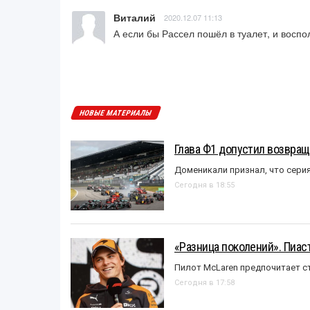
Виталий
2020.12.07 11:13
А если бы Рассел пошёл в туалет, и восп
НОВЫЕ МАТЕРИАЛЫ
Глава Ф1 допустил возвращ
Доменикали признал, что сери
Сегодня в 18:55
«Разница поколений». Пиас
Пилот McLaren предпочитает ст
Сегодня в 17:58