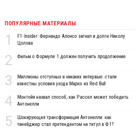
ПОПУЛЯРНЫЕ МАТЕРИАЛЫ
1
F1-Insider: Фернандо Алонсо загнал в долги Николу
Цолова
2
Фильм о Формуле 1 должен получить продолжение
3
Миллионы отступных и никаких интервью: стали
известны условия ухода Марко из Red Bull
4
Монтойя назвал способ, как Рассел может победить
Антонелли
5
Шокирующая трансформация Антонелли: как
тинейджер стал претендентом на титул в Ф1?