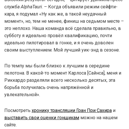
служба AlphaTauri
. – Когда объявили режим сейфти-
кара, я подумал «Ну как же, в такой неудачный
момент», но, тем не менее, финиш на седьмом месте –
это неплохо. Наша команда всё сделала правильно, в
субботу я идеально провёл квалификацию, почти
идеально пилотировал в гонке, и я очень доволен
своим выступлением. Мой лучший уик-энд в сезоне.
По темпу мы были близко к лучшим в середине
пелотона. В какой-то момент Карлоса [Сайнса], меня и
Риккардо разделяли всего несколько десятых, эта
борьба получилась очень напряжённой и
увлекательной».
Посмотреть
хронику трансляции Гран При Сахира
и
выставить свои оценки гонщикам
можно на нашем
сайте.