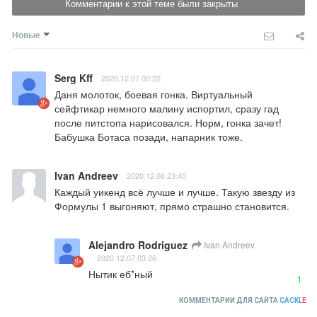
Комментарии к этой теме были закрыты
Новые
Serg Kff
2020.12.07 00:22
Даня молоток, боевая гонка. Виртуальный 
сейфтикар немного малину испортил, сразу гад 
после питстопа нарисовался. Норм, гонка зачет! 
Бабушка Ботаса позади, напарник тоже.
Ivan Andreev
2020.12.06 23:40
Каждый уикенд всё лучше и лучше. Такую звезду из 
Формулы 1 выгоняют, прямо страшно становится.
Alejandro Rodriguez
Ivan Andreev
2020.12.07 03:26
Нытик еб*ный
1
КОММЕНТАРИИ ДЛЯ САЙТА
CACKL
E