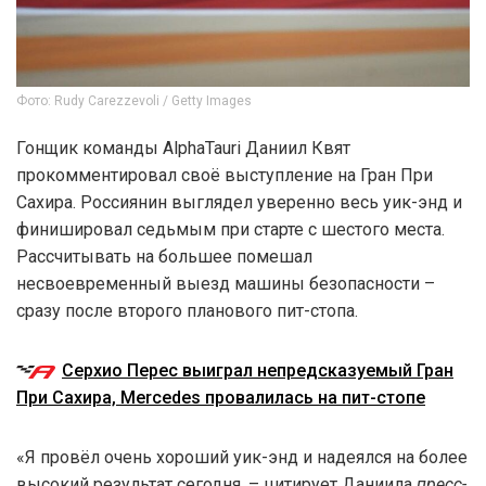
Фото: Rudy Carezzevoli / Getty Images
Гонщик команды AlphaTauri Даниил Квят
прокомментировал своё выступление на Гран При
Сахира. Россиянин выглядел уверенно весь уик-энд и
финишировал седьмым при старте с шестого места.
Рассчитывать на большее помешал
несвоевременный выезд машины безопасности –
сразу после второго планового пит-стопа.
Серхио Перес выиграл непредсказуемый Гран
При Сахира, Mercedes провалилась на пит-стопе
«Я провёл очень хороший уик-энд и надеялся на более
высокий результат сегодня, – цитирует Даниила
пресс-