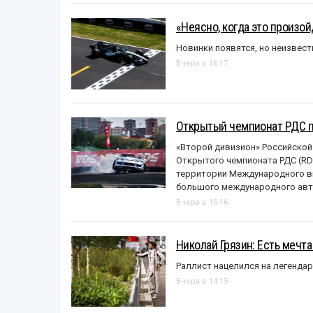
«Неясно, когда это произо
Новинки появятся, но неизвест
Вчера в 16:17
Открытый чемпионат РДС п
«Второй дивизион» Российской
Открытого чемпионата РДС (RDS
территории Международного вы
большого международного авт
Вчера в 15:16
Николай Грязин: Есть мечта
Раллист нацелился на легенда
Вчера в 14:15