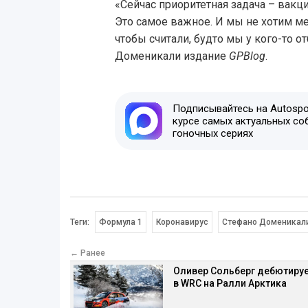
«Сейчас приоритетная задача – вакц
Это самое важное. И мы не хотим ме
чтобы считали, будто мы у кого-то о
Доменикали издание
GPBlog
.
Подписывайтесь на Autospor
курсе самых актуальных со
гоночных сериях
Теги:
Формула 1
Коронавирус
Стефано Доменикал
← Ранее
Оливер Сольберг дебютиру
в WRC на Ралли Арктика