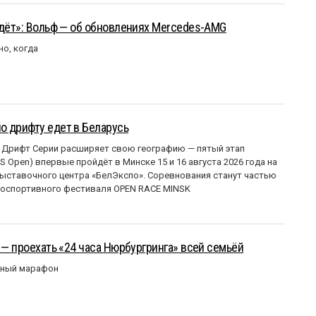
йдёт»: Вольф — об обновлениях Mercedes-AMG
но, когда
о дрифту едет в Беларусь
 Дрифт Серии расширяет свою географию — пятый этап
 Open) впервые пройдёт в Минске 15 и 16 августа 2026 года на
ставочного центра «БелЭкспо». Соревнования станут частью
оспортивного фестиваля OPEN RACE MINSK
 — проехать «24 часа Нюрбургринга» всей семьёй
рный марафон