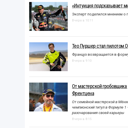
«Интуиция подсказывает мн
Эксперт поделился мнением о п
Вчера в 10:11
Тео Пуршер стал пилотом O
Француз возвращается в форм
Вчера в 9:10
От мастерской гробовщика 
Френтцена
От семейной мастерской в Мёнхе
чемпионский титул в Формуле 1
разочарования своей карьеры
Вчера в 8:15