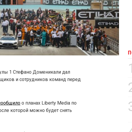
П
улы 1 Стефано Доменикали дал
онщиков и сотрудников команд перед
сообщило
о планах Liberty Media по
после которой можно будет снять