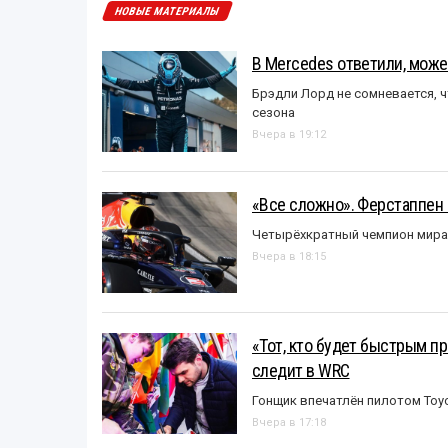
НОВЫЕ МАТЕРИАЛЫ
В Mercedes ответили, может
Брэдли Лорд не сомневается, 
сезона
Вчера в 19:12
«Все сложно». Ферстаппен 
Четырёхкратный чемпион мира 
Вчера в 18:15
«Тот, кто будет быстрым пр
следит в WRC
Гонщик впечатлён пилотом Toy
Вчера в 17:18