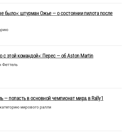
 не было»: штурман Ожье — о состоянии пилота после
арию
 с этой командой»: Перес — об Aston Martin
н Феттель
ль — попасть в основной чемпионат мира, в Rally1
 категорию мирового ралли