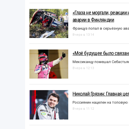
«Глаза не моргали, реакции
аварии в Финляндии
Француз попал в серьёзную ав
Вчера в 13:14
«Моё будущее было связано
Мексиканцу помешал Себастья
Вчера в 12:13
Николай Грязин: Главная це
Россиянин нацелен на топовую
Вчера в 11:12