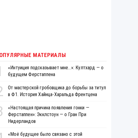
ОПУЛЯРНЫЕ МАТЕРИАЛЫ
1
«Интуиция подсказывает мне...»: Култхард — о
будущем Ферстаппена
2
От мастерской гробовщика до борьбы за титул
в Ф1. История Хайнца-Харальда Френтцена
3
«Настоящая причина появления гонки —
Ферстаппен»: Экклстоун — о Гран При
Нидерландов
4
«Моё будущее было связано с этой