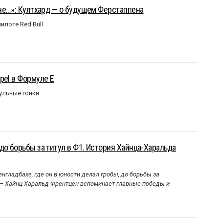
е...»: Култхард — о будущем Ферстаппена
илоте Red Bull
pel в Формуле Е
ульные гонки
до борьбы за титул в Ф1. История Хайнца-Харальда
нгладбахе, где он в юности делал гробы, до борьбы за
 — Хайнц-Харальд Френтцен вспоминает главные победы и