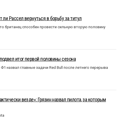
 ли Рассел вернуться в борьбу за титул
что британец способен провести сильную вторую половину
подвел итог первой половины сезона
Ф1 назвал главные задачи Red Bull после летнего перерыва
актически везде»: Грязин назвал пилота, за которым
ota