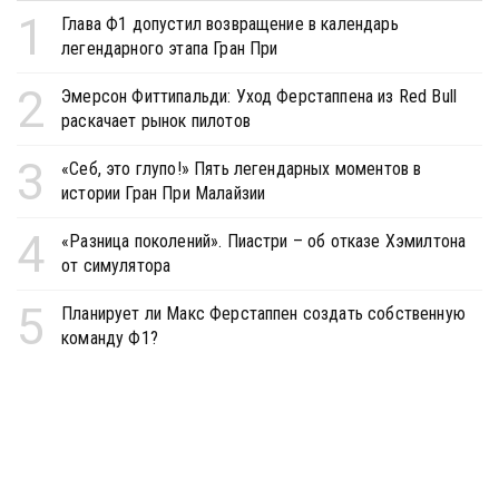
1
Глава Ф1 допустил возвращение в календарь
легендарного этапа Гран При
2
Эмерсон Фиттипальди: Уход Ферстаппена из Red Bull
раскачает рынок пилотов
3
«Себ, это глупо!» Пять легендарных моментов в
истории Гран При Малайзии
4
«Разница поколений». Пиастри – об отказе Хэмилтона
от симулятора
5
Планирует ли Макс Ферстаппен создать собственную
команду Ф1?