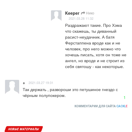
Keeper
Нико
2021.03.28 11:32
Раздражают такие. Про Хэма 
что скажешь, ты диванный 
расист-неудачник. А батя 
Ферстаппена вроде как и не 
человек, про него можно что 
хочешь писать, хотя он тоже не 
ангел, но вроде и не строит из 
себя святошу - как некоторые.
+
2021.03.27 19:31
Так держать , развороши это петушиное гнездо с 
чёрным полупокером.
1
КОММЕНТАРИИ ДЛЯ САЙТА
CACKL
E
НОВЫЕ МАТЕРИАЛЫ