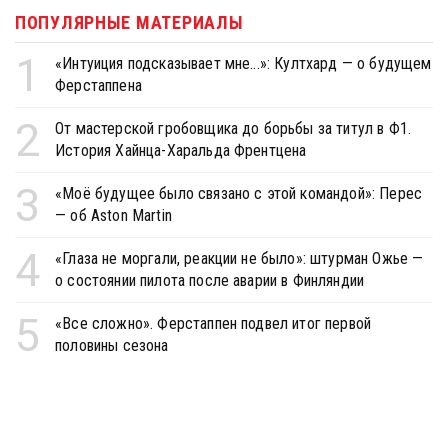
ПОПУЛЯРНЫЕ МАТЕРИАЛЫ
1
«Интуиция подсказывает мне...»: Култхард — о будущем
Ферстаппена
2
От мастерской гробовщика до борьбы за титул в Ф1.
История Хайнца-Харальда Френтцена
3
«Моё будущее было связано с этой командой»: Перес
— об Aston Martin
4
«Глаза не моргали, реакции не было»: штурман Ожье —
о состоянии пилота после аварии в Финляндии
5
«Все сложно». Ферстаппен подвел итог первой
половины сезона