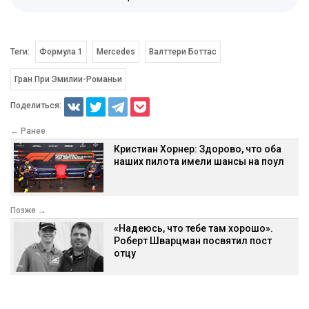
Теги:
Формула 1
Mercedes
Валттери Боттас
Гран При Эмилии-Романьи
Поделиться:
← Ранее
Кристиан Хорнер: Здорово, что оба
наших пилота имели шансы на поул
Позже →
«Надеюсь, что тебе там хорошо».
Роберт Шварцман посвятил пост
отцу