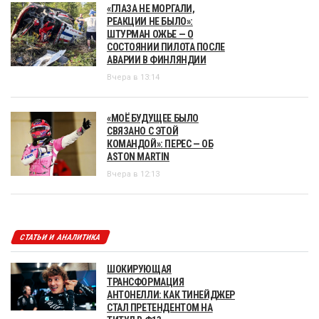
«ГЛАЗА НЕ МОРГАЛИ,
РЕАКЦИИ НЕ БЫЛО»:
ШТУРМАН ОЖЬЕ — О
СОСТОЯНИИ ПИЛОТА ПОСЛЕ
АВАРИИ В ФИНЛЯНДИИ
Вчера в 13:14
«МОЁ БУДУЩЕЕ БЫЛО
СВЯЗАНО С ЭТОЙ
КОМАНДОЙ»: ПЕРЕС — ОБ
ASTON MARTIN
Вчера в 12:13
СТАТЬИ И АНАЛИТИКА
ШОКИРУЮЩАЯ
ТРАНСФОРМАЦИЯ
АНТОНЕЛЛИ: КАК ТИНЕЙДЖЕР
СТАЛ ПРЕТЕНДЕНТОМ НА